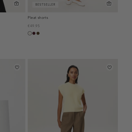
BESTSELLER
Pleat shorts
€49.95
creme,
pruim,
toffee
licht
donker