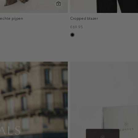
rechte pijpen
Cropped blazer
€69.95
zwart
eerd
ALS