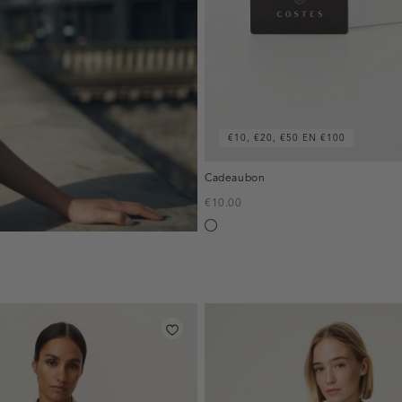
€10, €20, €50 EN €100
Cadeaubon
€10.00
Silver