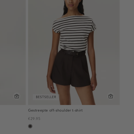
BESTSELLER
Gestreepte off-shoulder t-shirt
€29.95
choco