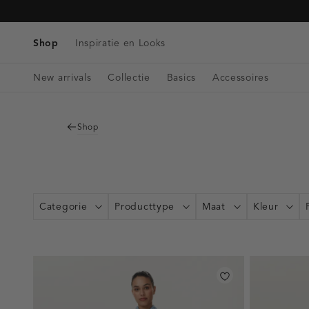
Tassen
Navigeer
Blazers & Gilets
Telefoonkoorden
Denim
direct naar
Riemen
Winkels & Openingstijden
Tops
de
Shop
Inspiratie en Looks
Bag charms
Singlets
hoofdinhoud
Open
Blouses
New arrivals
Collectie
Basics
Accessoires
de
zoekbalk
Navigeer
direct
Shop
naar de
footer
Categorie
Producttype
Maat
Kleur