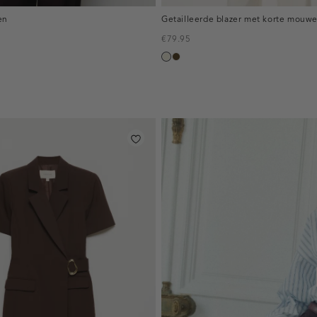
en
Getailleerde blazer met korte mouw
€79.95
ecru
toffee
inline-
banner:top