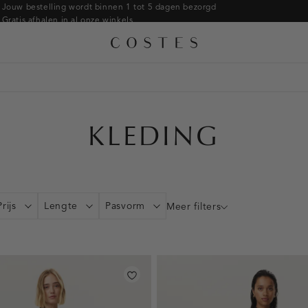
Armbanden
Jouw bestelling wordt binnen 1 tot 5 dagen bezorgd
Gratis afhalen in al onze winkels
Ringen
Alle accessoires
Gratis retourneren binnen 14 dagen in de winkel
Broches
Betaal zoals jij wilt: o.a. iDEAL | Wero, Riverty, Apple pay & creditcard
KLEDING
Prijs
Lengte
Pasvorm
Meer filters