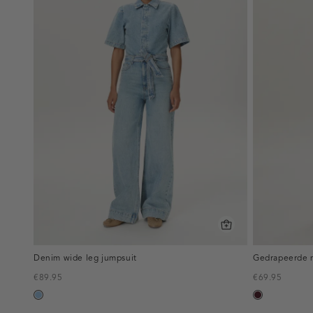
Denim wide leg jumpsuit
Gedrapeerde m
€89.95
€69.95
blauw,
pruim,
used
donker