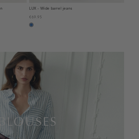
en
LUX - Wide barrel jeans
€69.95
blauw,
used
middle
BLOUSES