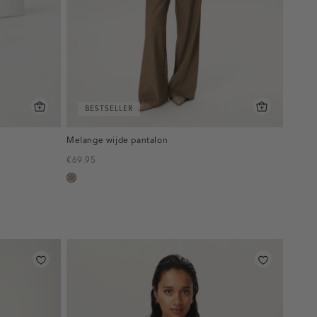
BESTSELLER
Melange wijde pantalon
€69.95
taupe,
melee