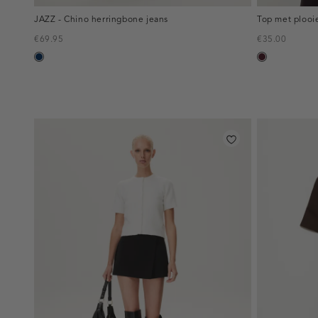
JAZZ - Chino herringbone jeans
Top met plooi
€69.95
€35.00
blauw,
pruim,
used
donker
dark