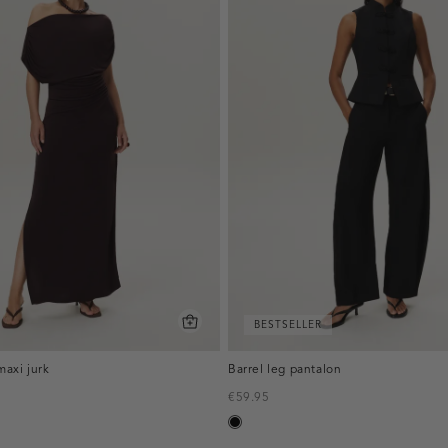
BESTSELLER
axi jurk
Barrel leg pantalon
€59.95
zwart