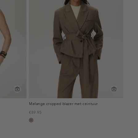
Melange cropped blazer met ceintuur
€89.95
taupe,
melee