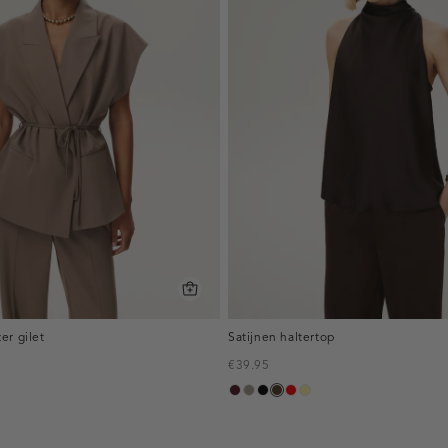
er gilet
Satijnen haltertop
€39.95
,
pruim,
taupe,
zwart
toffee
rood
lichtgeel
donker
dark