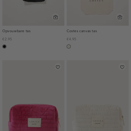
Opvouwbare tas
Costes canvas tas
€2.95
€4.95
zwart
ecru