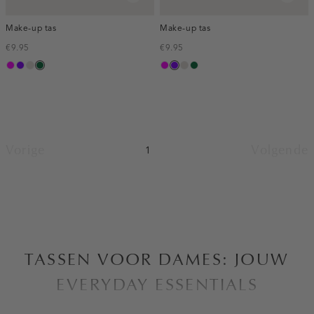
Make-up tas
Make-up tas
€9.95
€9.95
fuchsia
paars
kit
donkergroen
fuchsia
paars
kit
donkergroen
Vorige
Volgende
1
TASSEN VOOR DAMES: JOUW
EVERYDAY ESSENTIALS