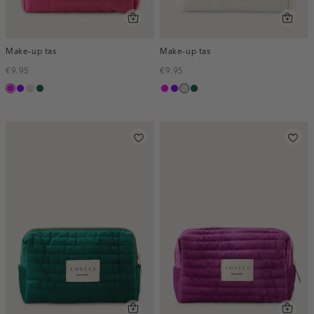
Make-up tas
Make-up tas
€9.95
€9.95
fuchsia
paars
kit
donkergroen
fuchsia
paars
kit
donkergroen