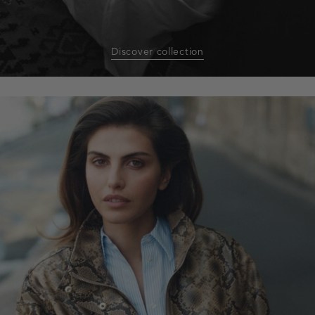
Discover collection
homepage-
banner:blazers