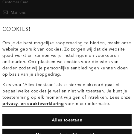
Customer Care
Mail ons
020 - 3412 667
COOKIES!
Van maandag t/m vrijdag van 8.30 uur tot 18.00 uur.
Om je de best mogelijke shopervaring te bieden, maakt onze
website gebruik van cookies. Zo zorgen wij dat de website
Service
goed werkt en kunnen we je instellingen en voorkeuren
onthouden. Ook plaatsen we cookies voor diensten van
derden zodat wij je persoonlijke aanbiedingen kunnen doen
Wij zijn Costes
op basis van je shopgedrag.
Kies voor 'Alles toestaan' als je hiermee akkoord gaat of
Topcategorieën voor jou
bepaal welke cookies je wel en niet wilt toestaan. Je kunt je
toestemming op elk moment wijzigen of intrekken. Lees onze
privacy- en cookieverklaring
voor meer informatie.
Alles toestaan
Privacy- en cookieverklaring
Algemene Voorwaarden