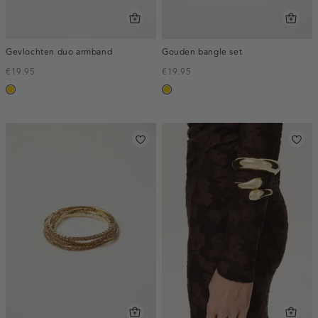
Gevlochten duo armband
Gouden bangle set
€19.95
€19.95
goud
goud