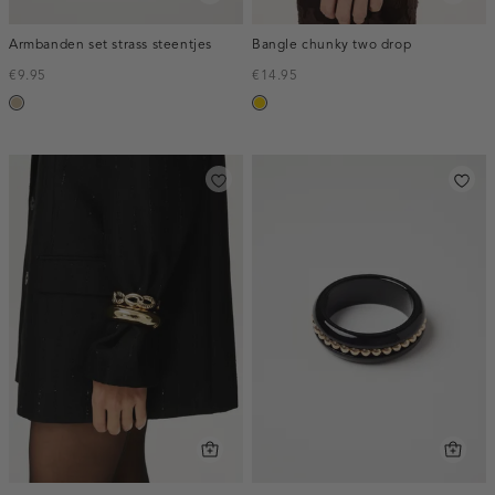
Armbanden set strass steentjes
Bangle chunky two drop
€9.95
€14.95
nude
goud