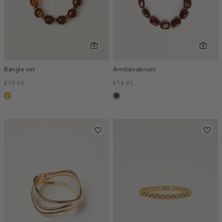
Bangle set
Armbandenset
€19.95
€14.95
goud
donkerbruin