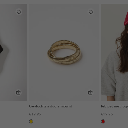
Gevlochten duo armband
Rib pet met log
€19.95
€19.95
goud
rood