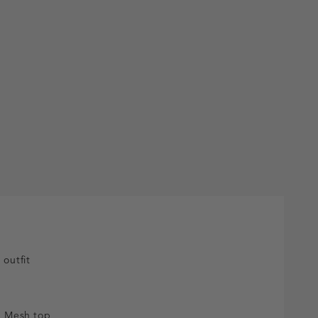
k
 outfit
Mesh top