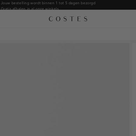
Armbanden
Jouw bestelling wordt binnen 1 tot 5 dagen bezorgd
Gratis afhalen in al onze winkels
Ringen
Alle accessoires
Gratis retourneren binnen 14 dagen in de winkel
Broches
Betaal zoals jij wilt: o.a. iDEAL | Wero, Riverty, Apple pay & creditcard