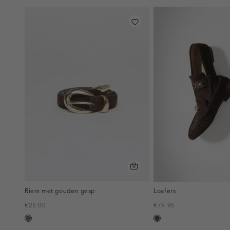
Riem met gouden gesp
Loafers
€25.00
€79.95
middenbruin
donkerbruin