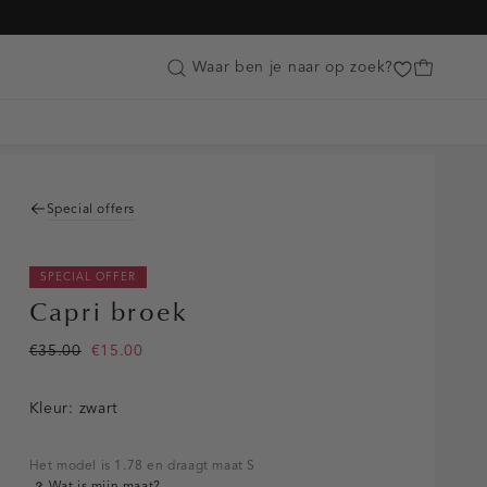
Customer Care
Waar ben je naar op zoek?
Special offers
SPECIAL OFFER
Capri broek
€35.00
€15.00
Kleur:
zwart
Het model is 1.78 en draagt maat S
Wat is mijn maat?