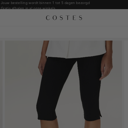
Armbanden
Jouw bestelling wordt binnen 1 tot 5 dagen bezorgd
Gratis afhalen in al onze winkels
Ringen
Alle accessoires
Gratis retourneren binnen 14 dagen in de winkel
Broches
Betaal zoals jij wilt: o.a. iDEAL | Wero, Riverty, Apple pay & creditcard