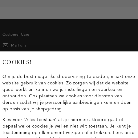
Customer Care
Mail ons
020 - 3412 667
COOKIES!
Van maandag t/m vrijdag van 8.30 uur tot 18.00 uur.
Om je de best mogelijke shopervaring te bieden, maakt onze
website gebruik van cookies. Zo zorgen wij dat de website
Service
goed werkt en kunnen we je instellingen en voorkeuren
onthouden. Ook plaatsen we cookies voor diensten van
derden zodat wij je persoonlijke aanbiedingen kunnen doen
Wij zijn Costes
op basis van je shopgedrag.
Kies voor 'Alles toestaan' als je hiermee akkoord gaat of
Topcategorieën voor jou
bepaal welke cookies je wel en niet wilt toestaan. Je kunt je
toestemming op elk moment wijzigen of intrekken. Lees onze