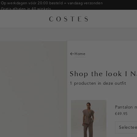
Op werkdagen vóór 20:00 besteld = vandaag verzonden
Gratis afhalen in 40 winkels
Gratis retourneren binnen 14 dagen in de winkel
Betaal zoals jij wilt: o.a. Bancontact, Riverty, Apple pay & creditcard
Home
Shop the look I N
1 producten in deze outfit
Pantalon 
€49.95
Selecte