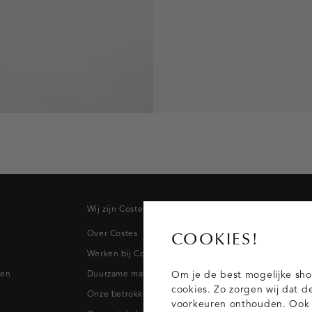
Wij zijn Costes
Topcateg
Over Costes
Jeans
COOKIES!
Werken bij Costes
Broeken
pen
Duurzame materialen
Blazers & 
Om je de best mogelijke sho
cookies. Zo zorgen wij dat d
Onze betrokkenheid
Blouses
voorkeuren onthouden. Ook p