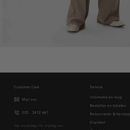
Customer Care
Service
Informatie en hulp
Mail ons
Bestellen en betalen
020 - 3412 667
Retourneren & herroe
Klachten
Van maandag t/m vrijdag van