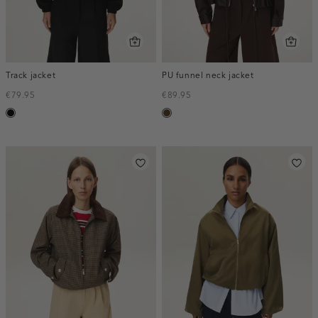
Track jacket
PU funnel neck jacket
€79.95
€89.95
zwart
toffee