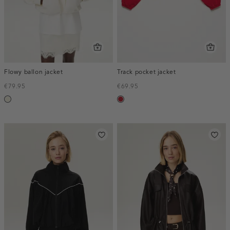
Flowy ballon jacket
Track pocket jacket
€79.95
€69.95
wit,
donkerrood
off-
white