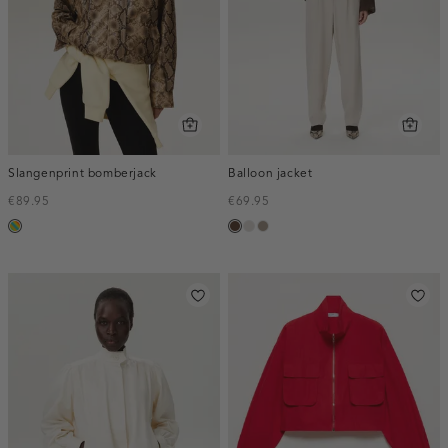
Slangenprint bomberjack
Balloon jacket
€89.95
€69.95
meerkleurig
donkerbruin
kit
taupe,
dark