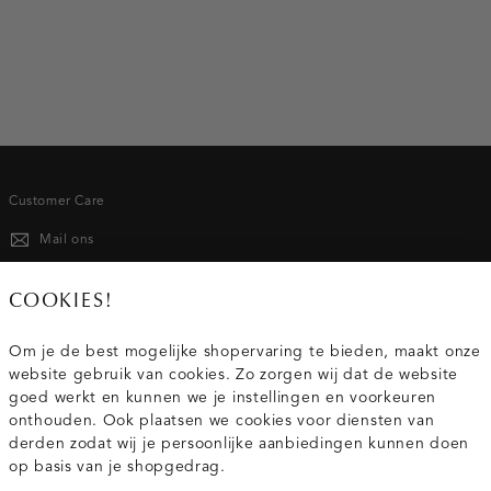
Customer Care
Mail ons
020 - 3412 667
COOKIES!
Van maandag t/m vrijdag van 8.30 uur tot 18.00 uur.
Om je de best mogelijke shopervaring te bieden, maakt onze
website gebruik van cookies. Zo zorgen wij dat de website
Service
goed werkt en kunnen we je instellingen en voorkeuren
onthouden. Ook plaatsen we cookies voor diensten van
derden zodat wij je persoonlijke aanbiedingen kunnen doen
Wij zijn Costes
op basis van je shopgedrag.