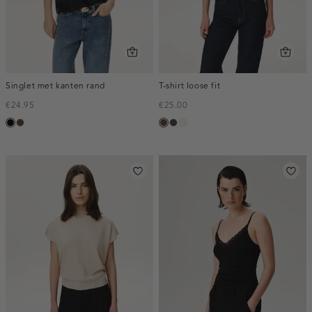
Singlet met kanten rand
T-shirt loose fit
€24.95
€25.00
zwart
donkerbruin
donkerbruin
antraciet
wit,
off-
white