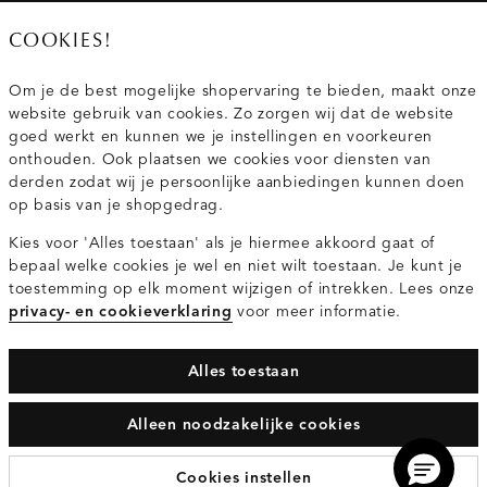
020 - 3412 667
COOKIES!
Van maandag t/m vrijdag van 8.30 uur tot 18.00 uur.
Om je de best mogelijke shopervaring te bieden, maakt onze
website gebruik van cookies. Zo zorgen wij dat de website
Service
goed werkt en kunnen we je instellingen en voorkeuren
onthouden. Ook plaatsen we cookies voor diensten van
derden zodat wij je persoonlijke aanbiedingen kunnen doen
Wij zijn Costes
op basis van je shopgedrag.
Kies voor 'Alles toestaan' als je hiermee akkoord gaat of
Topcategorieën voor jou
bepaal welke cookies je wel en niet wilt toestaan. Je kunt je
toestemming op elk moment wijzigen of intrekken. Lees onze
privacy- en cookieverklaring
voor meer informatie.
Alles toestaan
Privacy- en cookieverklaring
Algemene Voorwaarden
Alleen noodzakelijke cookies
© 2026 Costes Fashion Alle Rechten Voorbehouden
Cookies instellen