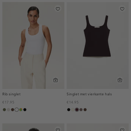
Rib singlet
Singlet met vierkante hals
€17.95
€14.95
groen,
kit
donkerbruin
wit
meerkleurig
zwart
zwart
wit,
pruim,
taupe
donkerbruin
olijf
off-
donker
white