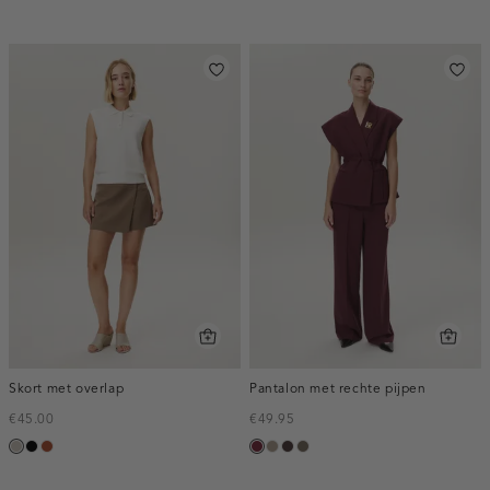
donker
olijf
nacht
dark
dark
Skort met overlap
Pantalon met rechte pijpen
€45.00
€49.95
taupe,
zwart
bruin
bordeaux,
taupe,
choco,
bruin
middle
melee
dark
donker
gemêleerd