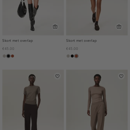
Skort met overlap
Skort met overlap
€45.00
€45.00
taupe,
zwart
bruin
taupe,
zwart
bruin
middle
middle