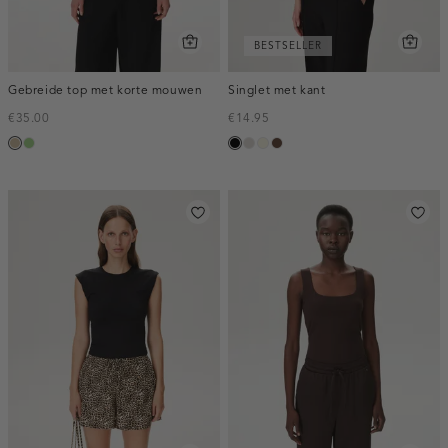
BESTSELLER
Gebreide top met korte mouwen
Singlet met kant
€35.00
€14.95
lichtzand
lichtgroen
zwart
taupe,
wit,
donkerbruin
light
off-
white