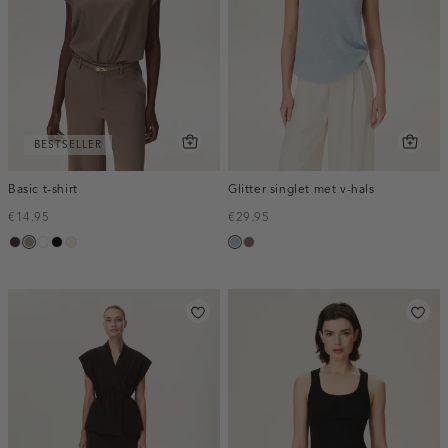
BESTSELLER
Basic t-shirt
Glitter singlet met v-hals
€14.95
€29.95
bordeaux,
taupe,
wit
zwart
kit,
blauw,
taupe
midden
dark
licht
ijs