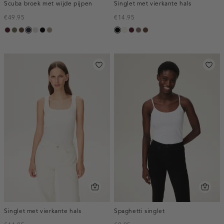
Scuba broek met wijde pijpen
Singlet met vierkante hals
€49.95
€14.95
pruim,
groen,
donkerbruin
blauw,
kit
zwart
taupe,
zwart
wit,
pruim,
taupe
donkerbruin
donker
olijf
nacht
dark
off-
donker
white
Singlet met vierkante hals
Spaghetti singlet