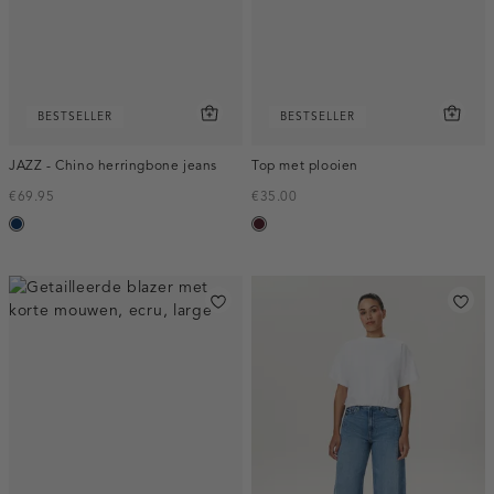
BESTSELLER
BESTSELLER
JAZZ - Chino herringbone jeans
Top met plooien
€69.95
€35.00
blauw,
pruim,
used
donker
dark