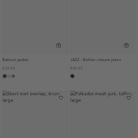
Balloon jacket
JAZZ - Botton closure jeans
€69.95
€69.95
donkerbruin
kit
taupe,
blauw,
dark
used
dark