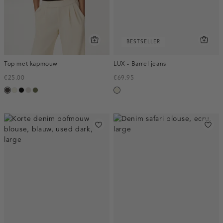
BESTSELLER
Top met kapmouw
LUX - Barrel jeans
€25.00
€69.95
choco
Ivoor
zwart
taupe,
groen,
ecru
wit
light
olijf