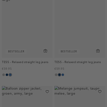
BESTSELLER
BESTSELLER
TESS - Relaxed straight leg jeans
TESS - Relaxed straight leg jeans
€59.95
€59.95
grijs,
blauw,
blauw,
grijs,
blauw,
blauw,
used
used
used
used
used
used
middle
dark
middle
middle
dark
middle