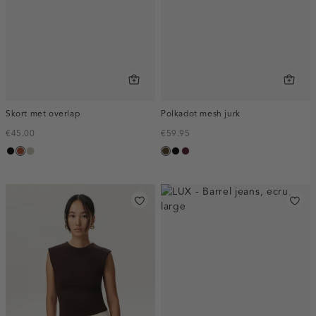
Skort met overlap
Polkadot mesh jurk
€45.00
€59.95
zwart
bruin
taupe,
toffee
zwart
pruim,
middle
donker