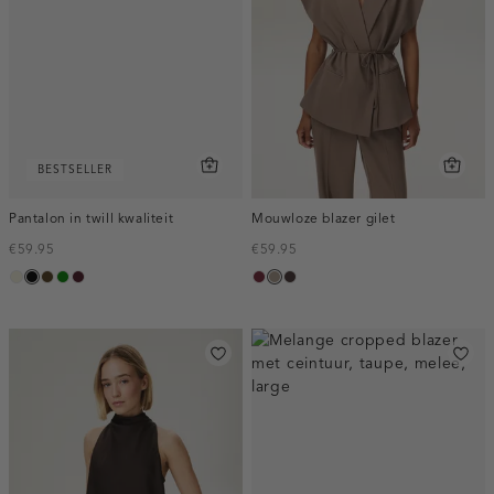
BESTSELLER
Pantalon in twill kwaliteit
Mouwloze blazer gilet
€59.95
€59.95
ecru
zwart
toffee
groen
pruim,
bordeaux,
taupe,
choco,
donker
melee
dark
donker