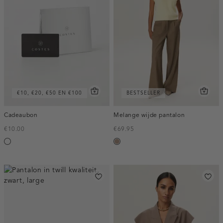
€10, €20, €50 EN €100
BESTSELLER
Cadeaubon
Melange wijde pantalon
€10.00
€69.95
Silver
taupe,
melee