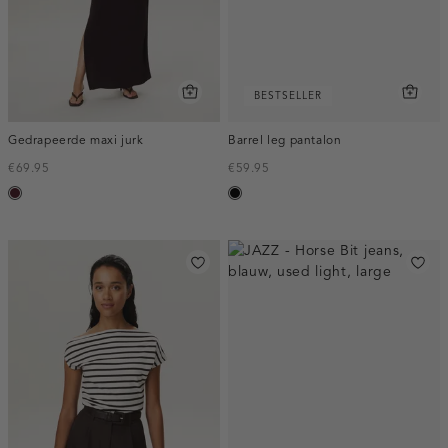
BESTSELLER
Gedrapeerde maxi jurk
Barrel leg pantalon
€69.95
€59.95
pruim,
zwart
donker