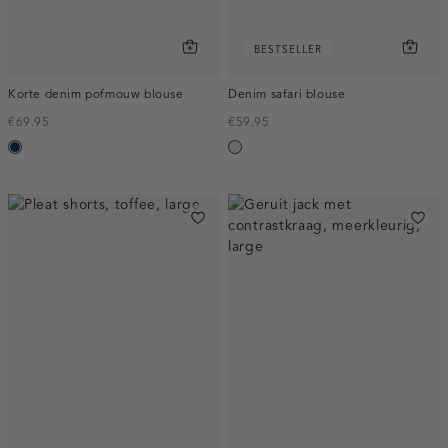
BESTSELLER
Korte denim pofmouw blouse
Denim safari blouse
€69.95
€59.95
blauw,
ecru
used
dark