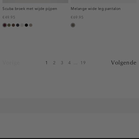
Scuba broek met wijde pijpen
Melange wide leg pantalon
€49.95
€69.95
pruim,
groen,
donkerbruin
blauw,
kit
zwart
taupe,
bruin
donker
olijf
nacht
dark
gemêleerd
Vorige
Volgende
1
2
3
4
...
19