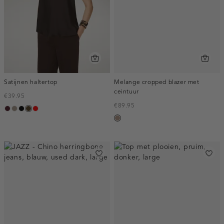
Satijnen haltertop
Melange cropped blazer met
ceintuur
€39.95
€89.95
pruim,
taupe,
zwart
toffee
rood
taupe,
donker
dark
melee