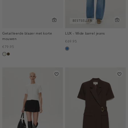
BESTSELLER
Getailleerde blazer met korte
LUX - Wide barrel jeans
mouwen
€69.95
€79.95
blauw,
ecru
toffee
used
middle