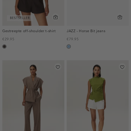
BESTSELLER
Gestreepte off-shoulder t-shirt
JAZZ - Horse Bit jeans
€29.95
€79.95
choco
blauw,
used
light