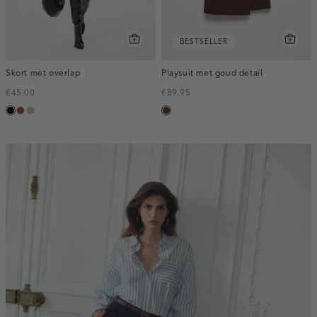
BESTSELLER
Skort met overlap
Playsuit met goud detail
€45.00
€89.95
zwart
bruin
taupe,
toffee
middle
inline-
banner:top