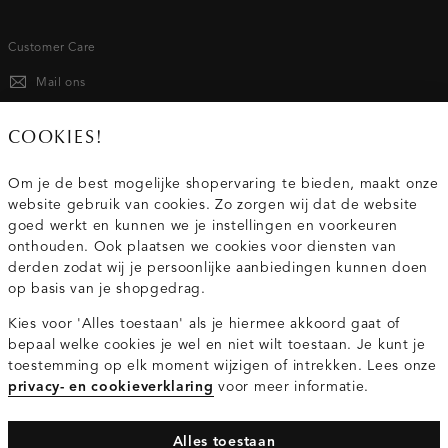
Customer Care
Mail ons
020 - 3412 667
COOKIES!
Van maandag t/m vrijdag van 8.30 uur tot 18.00 uur.
Om je de best mogelijke shopervaring te bieden, maakt onze
website gebruik van cookies. Zo zorgen wij dat de website
Service
goed werkt en kunnen we je instellingen en voorkeuren
onthouden. Ook plaatsen we cookies voor diensten van
derden zodat wij je persoonlijke aanbiedingen kunnen doen
Wij zijn Costes
op basis van je shopgedrag.
Kies voor 'Alles toestaan' als je hiermee akkoord gaat of
Topcategorieën voor jou
bepaal welke cookies je wel en niet wilt toestaan. Je kunt je
toestemming op elk moment wijzigen of intrekken. Lees onze
privacy- en cookieverklaring
voor meer informatie.
Alles toestaan
Privacy- en cookieverklaring
Algemene Voorwaarden