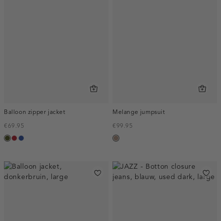
Balloon zipper jacket
Melange jumpsuit
€69.95
€99.95
groen,
donkerrood
kobaltblauw
taupe,
army
melee