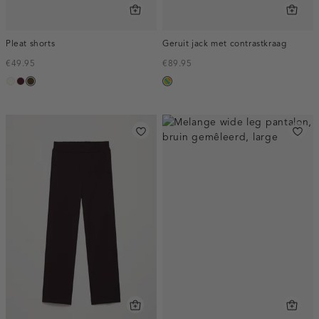
Pleat shorts
Geruit jack met contrastkraag
€49.95
€89.95
creme,
pruim,
toffee
meerkleurig
licht
donker