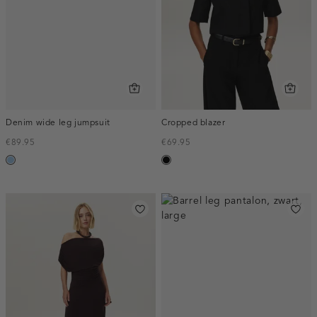
Denim wide leg jumpsuit
Cropped blazer
€89.95
€69.95
blauw,
zwart
used
light