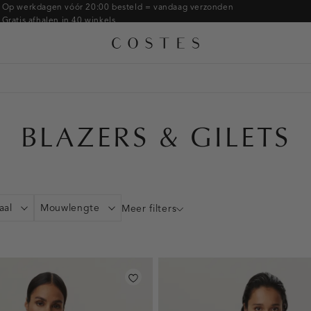
Armbanden
Op werkdagen vóór 20:00 besteld = vandaag verzonden
Gratis afhalen in 40 winkels
Ringen
Alle accessoires
Gratis retourneren binnen 14 dagen in de winkel
Broches
Betaal zoals jij wilt: o.a. Bancontact, Riverty, Apple pay & creditcard
BLAZERS & GILETS
aal
Mouwlengte
Meer filters