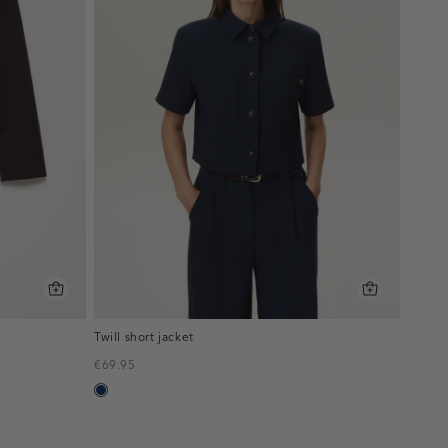
Twill short jacket
€69.95
donkerblauw