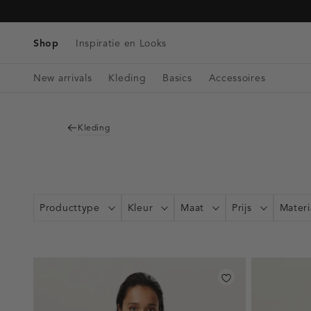
Tassen
Navigeer
Blazers & Gilets
Telefoonkoorden
Denim
direct naar
Riemen
Winkels & Openingstijden
Tops
de
Shop
Inspiratie en Looks
Bag charms
Singlets
hoofdinhoud
Open
Blouses
New arrivals
Kleding
Basics
Accessoires
de
zoekbalk
Navigeer
direct
Kleding
naar de
footer
Producttype
Kleur
Maat
Prijs
Materi