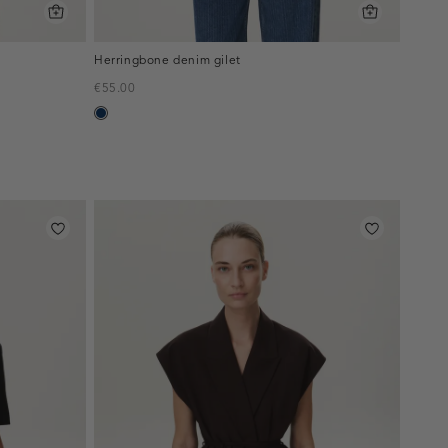
Herringbone denim gilet
€55.00
blauw,
used
dark