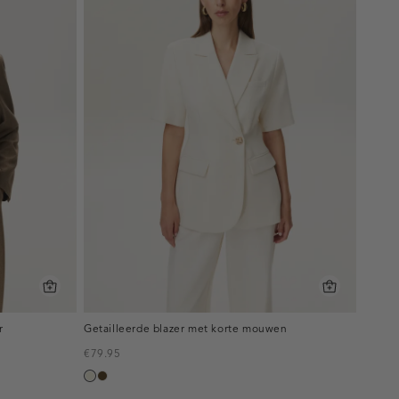
r
Getailleerde blazer met korte mouwen
€79.95
ecru
toffee