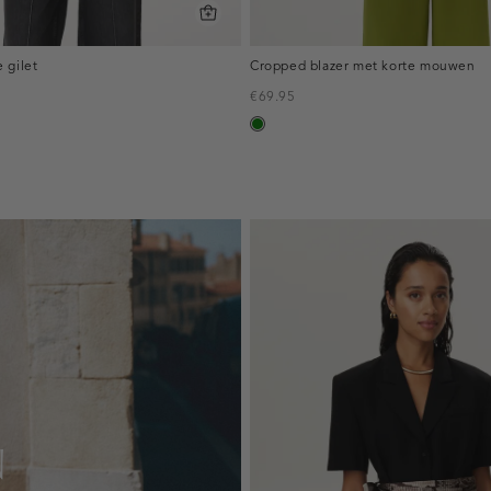
 gilet
Cropped blazer met korte mouwen
€69.95
in
groen
N