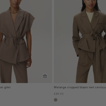
er gilet
Melange cropped blazer met ceintuu
€89.95
,
taupe,
melee