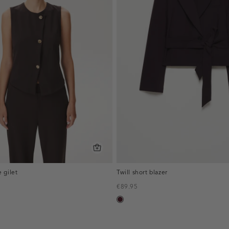
 gilet
Twill short blazer
€89.95
in
pruim,
donker