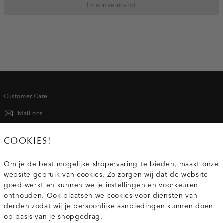
In winkelmand
Customer Care
Mail ons
020 - 3412 667
COOKIES!
Van maandag t/m vrijdag van 8.30 uur tot 18.00 uur.
Om je de best mogelijke shopervaring te bieden, maakt onze
website gebruik van cookies. Zo zorgen wij dat de website
Service
goed werkt en kunnen we je instellingen en voorkeuren
onthouden. Ook plaatsen we cookies voor diensten van
derden zodat wij je persoonlijke aanbiedingen kunnen doen
Wij zijn Costes
op basis van je shopgedrag.