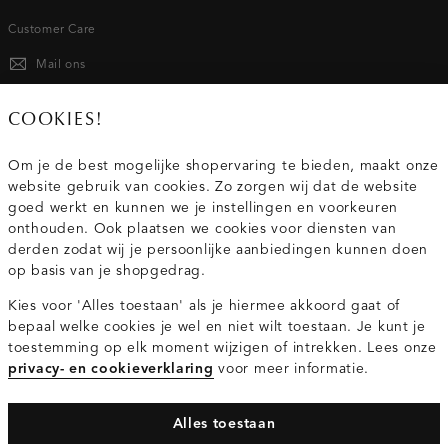
Customer Care
Mail ons
020 - 3412 667
COOKIES!
Van maandag t/m vrijdag van 8.30 uur tot 18.00 uur.
Om je de best mogelijke shopervaring te bieden, maakt onze
website gebruik van cookies. Zo zorgen wij dat de website
Service
goed werkt en kunnen we je instellingen en voorkeuren
onthouden. Ook plaatsen we cookies voor diensten van
derden zodat wij je persoonlijke aanbiedingen kunnen doen
Wij zijn Costes
op basis van je shopgedrag.
Kies voor 'Alles toestaan' als je hiermee akkoord gaat of
Topcategorieën voor jou
bepaal welke cookies je wel en niet wilt toestaan. Je kunt je
toestemming op elk moment wijzigen of intrekken. Lees onze
privacy- en cookieverklaring
voor meer informatie.
Alles toestaan
Privacy- en cookieverklaring
Algemene Voorwaarden