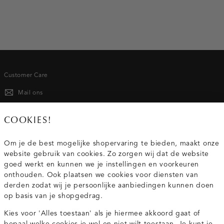
Customer Care
Mail ons
020 - 3412 667
COOKIES!
Van maandag t/m vrijdag van 8.30 uur tot 18.00 uur.
Om je de best mogelijke shopervaring te bieden, maakt onze
website gebruik van cookies. Zo zorgen wij dat de website
Service
goed werkt en kunnen we je instellingen en voorkeuren
onthouden. Ook plaatsen we cookies voor diensten van
derden zodat wij je persoonlijke aanbiedingen kunnen doen
Wij zijn Costes
op basis van je shopgedrag.
Kies voor 'Alles toestaan' als je hiermee akkoord gaat of
Topcategorieën voor jou
bepaal welke cookies je wel en niet wilt toestaan. Je kunt je