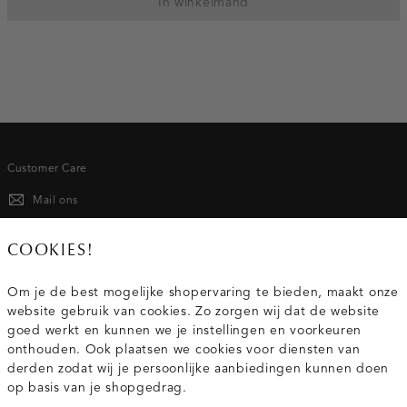
In winkelmand
Customer Care
Mail ons
020 - 3412 667
COOKIES!
Van maandag t/m vrijdag van 8.30 uur tot 18.00 uur.
Om je de best mogelijke shopervaring te bieden, maakt onze
website gebruik van cookies. Zo zorgen wij dat de website
Service
goed werkt en kunnen we je instellingen en voorkeuren
onthouden. Ook plaatsen we cookies voor diensten van
derden zodat wij je persoonlijke aanbiedingen kunnen doen
Wij zijn Costes
op basis van je shopgedrag.