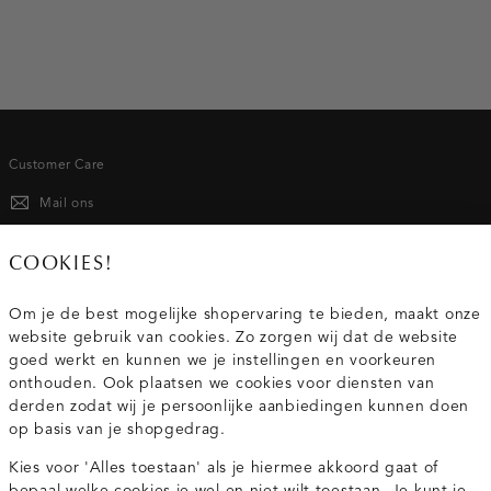
Customer Care
Mail ons
020 - 3412 667
COOKIES!
Van maandag t/m vrijdag van 8.30 uur tot 18.00 uur.
Om je de best mogelijke shopervaring te bieden, maakt onze
website gebruik van cookies. Zo zorgen wij dat de website
Service
goed werkt en kunnen we je instellingen en voorkeuren
onthouden. Ook plaatsen we cookies voor diensten van
derden zodat wij je persoonlijke aanbiedingen kunnen doen
Wij zijn Costes
op basis van je shopgedrag.
Kies voor 'Alles toestaan' als je hiermee akkoord gaat of
Topcategorieën voor jou
bepaal welke cookies je wel en niet wilt toestaan. Je kunt je