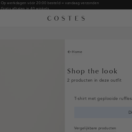
Op werkdagen vóór 20:00 besteld = vandaag verzonden
Gratis afhalen in 40 winkels
Gratis retourneren binnen 14 dagen in de winkel
Betaal zoals jij wilt: o.a. Bancontact, Riverty, Apple pay & creditcard
Home
Shop the look
2 producten in deze outfit
T-shirt met geplooide ruffles
D
Vergelijkbare producten