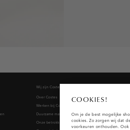
Wij zijn Costes
Topcateg
Over Costes
Jeans
COOKIES!
Werken bij Costes
Broeken
pen
Duurzame materialen
Blazers & 
Om je de best mogelijke sho
cookies. Zo zorgen wij dat d
Onze betrokkenheid
Blouses
voorkeuren onthouden. Ook p