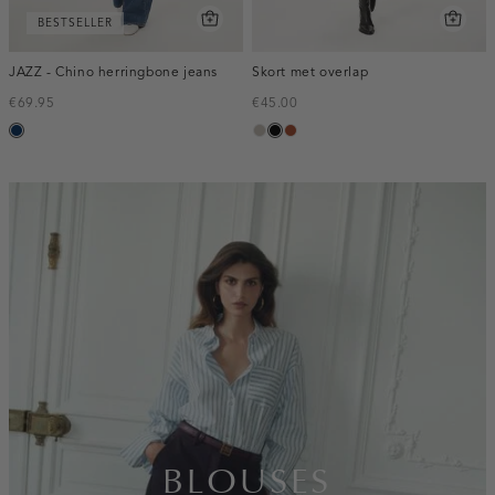
BESTSELLER
JAZZ - Chino herringbone jeans
Skort met overlap
€69.95
€45.00
blauw,
taupe,
zwart
bruin
used
middle
dark
inline-
banner:top
BLOUSES