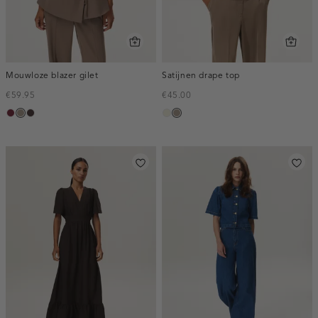
Mouwloze blazer gilet
Satijnen drape top
€59.95
€45.00
bordeaux,
taupe,
choco,
ecru
taupe,
melee
dark
donker
dark