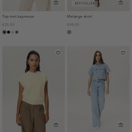
BESTSELLER
Top met kapmouw
Melange skort
€25.00
€49.95
choco
zwart
taupe,
groen,
taupe,
light
olijf
melee