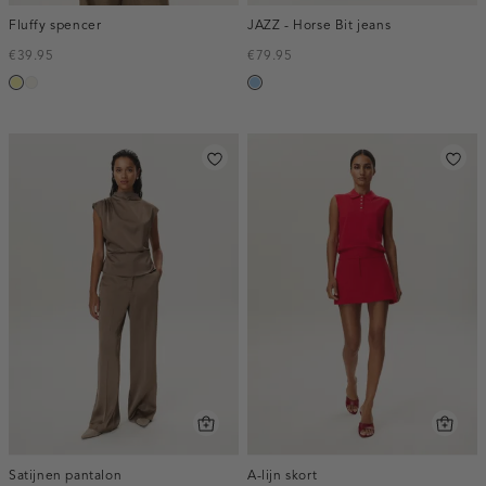
Fluffy spencer
JAZZ - Horse Bit jeans
€39.95
€79.95
lichtgeel
creme,
blauw,
licht
used
light
Satijnen pantalon
A-lijn skort