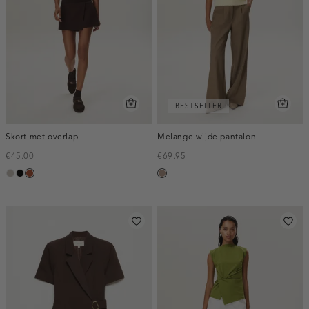
BESTSELLER
Skort met overlap
Melange wijde pantalon
€45.00
€69.95
taupe,
zwart
bruin
taupe,
middle
melee