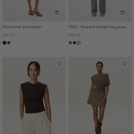
Shorts met plooidetail
TESS - Relaxed straight leg jeans
€49.95
€59.95
zwart
groen
blauw,
blauw,
grijs,
used
used
used
middle
dark
middle