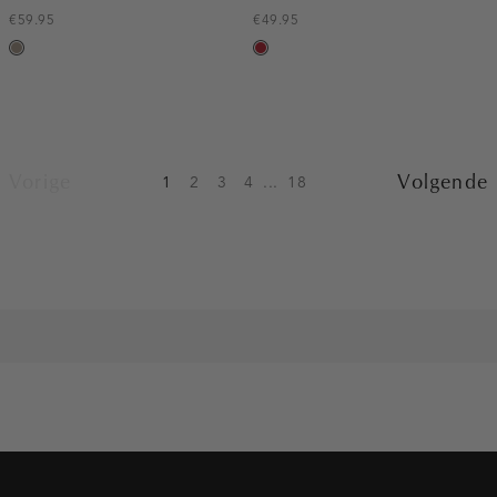
€59.95
€49.95
taupe,
donkerrood
dark
Vorige
Volgende
1
2
3
4
...
18