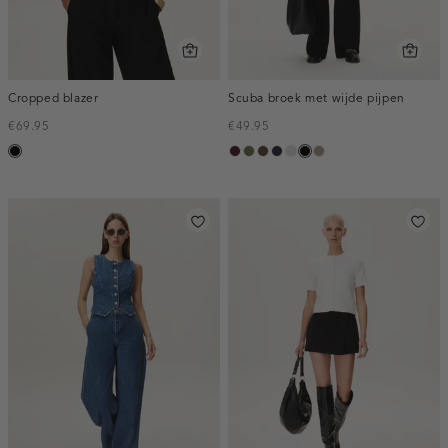
Cropped blazer
Scuba broek met wijde pijpen
€69.95
€49.95
zwart
pruim,
groen,
donkerbruin
blauw,
kit
zwart
taupe,
donker
olijf
nacht
dark