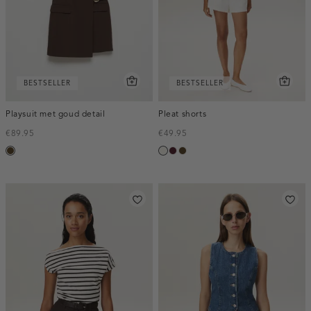
BESTSELLER
BESTSELLER
Playsuit met goud detail
Pleat shorts
€89.95
€49.95
toffee
creme,
pruim,
toffee
licht
donker