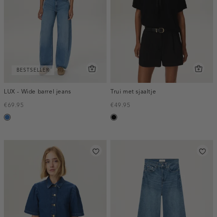
BESTSELLER
LUX - Wide barrel jeans
Trui met sjaaltje
€69.95
€49.95
blauw,
zwart
used
middle