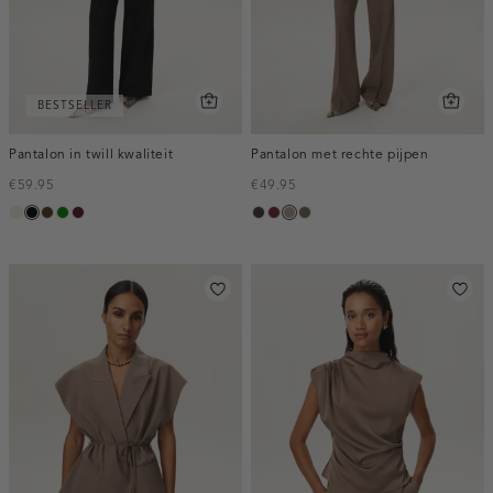
BESTSELLER
Pantalon in twill kwaliteit
Pantalon met rechte pijpen
€59.95
€49.95
ecru
zwart
toffee
groen
pruim,
choco,
bordeaux,
taupe,
bruin
donker
donker
melee
dark
gemêleerd