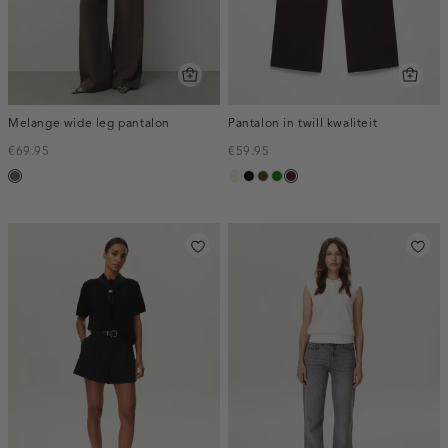
Melange wide leg pantalon
Pantalon in twill kwaliteit
€69.95
€59.95
bruin
ecru
zwart
toffee
groen
pruim,
gemêleerd
donker