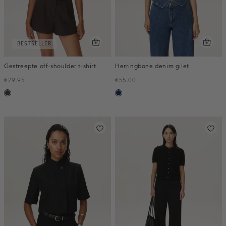
BESTSELLER
Gestreepte off-shoulder t-shirt
Herringbone denim gilet
€29.95
€55.00
choco
blauw,
used
dark