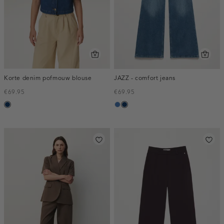
Korte denim pofmouw blouse
JAZZ - comfort jeans
€69.95
€69.95
blauw,
blauw,
blauw,
used
used
used
dark
middle
dark