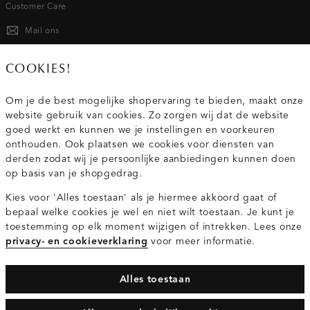
Customer Care
Mail ons
020 - 3412 667
COOKIES!
Van maandag t/m vrijdag van 8.30 uur tot 18.00 uur.
Om je de best mogelijke shopervaring te bieden, maakt onze
website gebruik van cookies. Zo zorgen wij dat de website
Service
goed werkt en kunnen we je instellingen en voorkeuren
onthouden. Ook plaatsen we cookies voor diensten van
derden zodat wij je persoonlijke aanbiedingen kunnen doen
Wij zijn Costes
op basis van je shopgedrag.
Kies voor 'Alles toestaan' als je hiermee akkoord gaat of
Topcategorieën voor jou
bepaal welke cookies je wel en niet wilt toestaan. Je kunt je
toestemming op elk moment wijzigen of intrekken. Lees onze
privacy- en cookieverklaring
voor meer informatie.
Alles toestaan
Privacy- en cookieverklaring
Algemene Voorwaarden