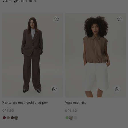
Vaak gezien met
Pantalon met rechte pijpen
Vest met rits
€49.95
€49.95
bordeaux,
taupe,
choco,
bruin
lichtgroen
taupe,
kit
melee
dark
donker
gemêleerd
dark