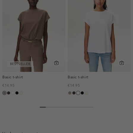
BESTSELLER
Basic t-shirt
Basic t-shirt
€14.95
€14.95
taupe,
bordeaux,
wit
zwart
kit,
taupe,
bordeaux,
wit
zwart
kit,
dark
midden
licht
dark
midden
licht