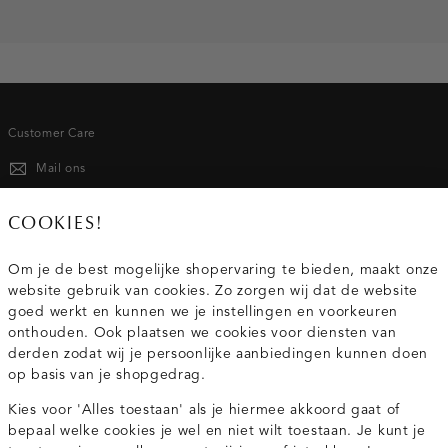
Customer Care
Mail ons
020 - 3412 667
COOKIES!
Van maandag t/m vrijdag van 8.30 uur tot 18.00 uur.
Om je de best mogelijke shopervaring te bieden, maakt onze
website gebruik van cookies. Zo zorgen wij dat de website
Service
goed werkt en kunnen we je instellingen en voorkeuren
onthouden. Ook plaatsen we cookies voor diensten van
derden zodat wij je persoonlijke aanbiedingen kunnen doen
Wij zijn Costes
op basis van je shopgedrag.
Kies voor 'Alles toestaan' als je hiermee akkoord gaat of
Topcategorieën voor jou
bepaal welke cookies je wel en niet wilt toestaan. Je kunt je