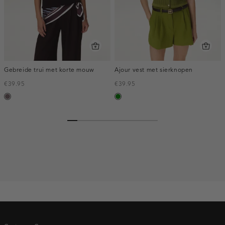
Gebreide trui met korte mouw
Ajour vest met sierknopen
€39.95
€39.95
mauve,
groen
donker