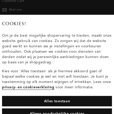
Customer Care
Mail ons
020 - 3412 667
COOKIES!
Van maandag t/m vrijdag van 8.30 uur tot 18.00 uur.
Om je de best mogelijke shopervaring te bieden, maakt onze
website gebruik van cookies. Zo zorgen wij dat de website
Service
goed werkt en kunnen we je instellingen en voorkeuren
onthouden. Ook plaatsen we cookies voor diensten van
derden zodat wij je persoonlijke aanbiedingen kunnen doen
Wij zijn Costes
op basis van je shopgedrag.
Kies voor 'Alles toestaan' als je hiermee akkoord gaat of
Topcategorieën voor jou
bepaal welke cookies je wel en niet wilt toestaan. Je kunt je
toestemming op elk moment wijzigen of intrekken. Lees onze
privacy- en cookieverklaring
voor meer informatie.
Alles toestaan
Privacy- en cookieverklaring
Algemene Voorwaarden
Alleen noodzakelijke cookies