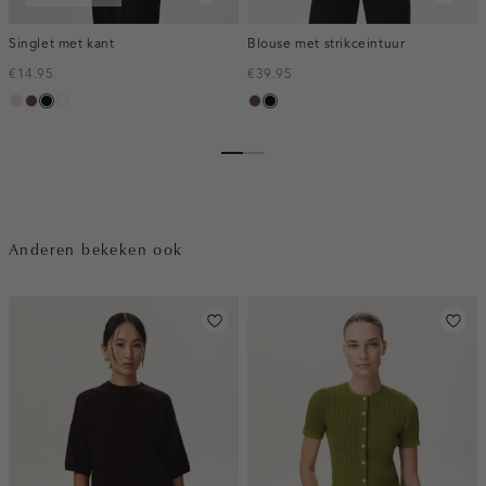
Singlet met kant
Blouse met strikceintuur
€14.95
€39.95
taupe,
donkerbruin
zwart
wit,
donkerbruin
zwart
light
off-
white
Anderen bekeken ook