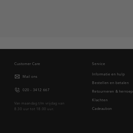
Customer Care
Service
Informatie en hulp
Mail ons
Bestellen en betalen
020 - 3412 667
Retourneren & herroe
Klachten
Van maandag t/m vrijdag van
Cadeaubon
8.30 uur tot 18.00 uur.