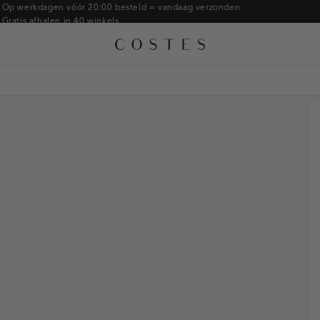
Armbanden
Op werkdagen vóór 20:00 besteld = vandaag verzonden
Gratis afhalen in 40 winkels
Ringen
Alle accessoires
Gratis retourneren binnen 14 dagen in de winkel
Broches
Betaal zoals jij wilt: o.a. Bancontact, Riverty, Apple pay & creditcard