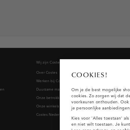
Wij zijn Costes
Topcateg
Over Costes
Jeans
COOKIES!
Werken bij Costes
Broeken
pen
Duurzame materialen
Blazers & 
Om je de best mogelijke sho
cookies. Zo zorgen wij dat d
Onze betrokkenheid
Blouses
voorkeuren onthouden. Ook p
Onze winkels
Tops
je persoonlijke aanbiedinge
Costes Nederland
Kies voor 'Alles toestaan' al
en niet wilt toestaan. Je ku