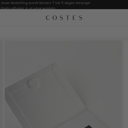
Armbanden
Jouw bestelling wordt binnen 1 tot 5 dagen bezorgd
Gratis afhalen in al onze winkels
Ringen
Alle accessoires
Gratis retourneren binnen 14 dagen in de winkel
Broches
Betaal zoals jij wilt: o.a. iDEAL | Wero, Riverty, Apple pay & creditcard