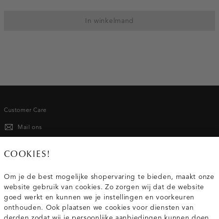
In winkelmand
Customer Care
Mail ons
020 - 3412 667
COOKIES!
Van maandag t/m vrijdag van 8.30 uur tot 18.00 uur.
Om je de best mogelijke shopervaring te bieden, maakt onze
website gebruik van cookies. Zo zorgen wij dat de website
Service
goed werkt en kunnen we je instellingen en voorkeuren
onthouden. Ook plaatsen we cookies voor diensten van
derden zodat wij je persoonlijke aanbiedingen kunnen doen