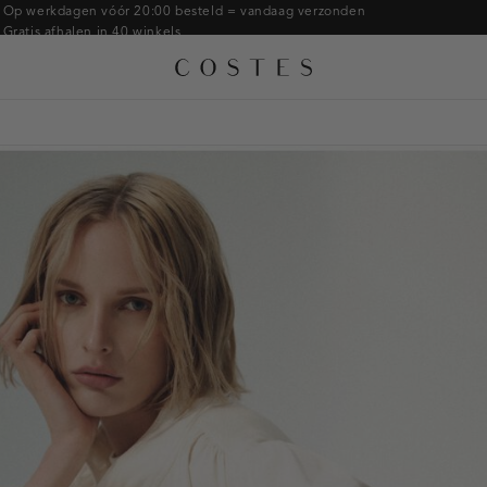
Armbanden
Op werkdagen vóór 20:00 besteld = vandaag verzonden
Gratis afhalen in 40 winkels
Ringen
Alle accessoires
Gratis retourneren binnen 14 dagen in de winkel
Broches
Betaal zoals jij wilt: o.a. Bancontact, Riverty, Apple pay & creditcard