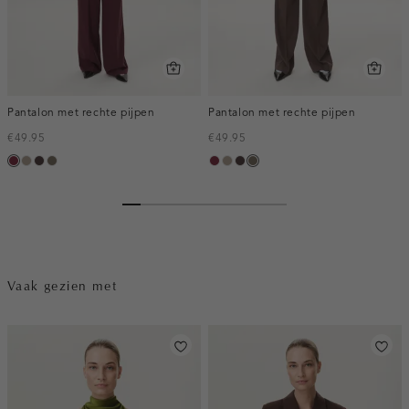
Pantalon met rechte pijpen
Pantalon met rechte pijpen
€49.95
€49.95
bordeaux,
taupe,
choco,
bruin
bordeaux,
taupe,
choco,
bruin
melee
dark
donker
gemêleerd
melee
dark
donker
gemêleerd
Vaak gezien met