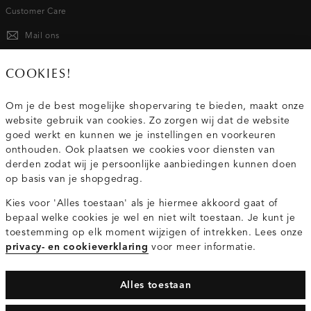
Customer Care
Mail ons
020 - 3412 667
COOKIES!
Van maandag t/m vrijdag van 8.30 uur tot 18.00 uur.
Om je de best mogelijke shopervaring te bieden, maakt onze
website gebruik van cookies. Zo zorgen wij dat de website
Service
goed werkt en kunnen we je instellingen en voorkeuren
onthouden. Ook plaatsen we cookies voor diensten van
derden zodat wij je persoonlijke aanbiedingen kunnen doen
Wij zijn Costes
op basis van je shopgedrag.
Kies voor 'Alles toestaan' als je hiermee akkoord gaat of
Topcategorieën voor jou
bepaal welke cookies je wel en niet wilt toestaan. Je kunt je
toestemming op elk moment wijzigen of intrekken. Lees onze
privacy- en cookieverklaring
voor meer informatie.
Alles toestaan
Privacy- en cookieverklaring
Algemene Voorwaarden