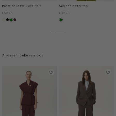
Pantalon in twill kwaliteit
Satijnen halter top
€59.95
€39.95
ecru
zwart
groen
pruim,
groen
donker
Anderen bekeken ook