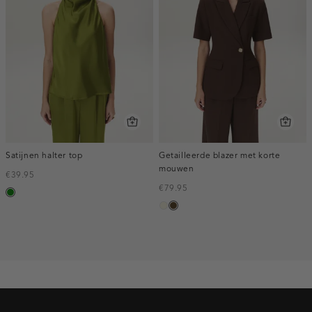
Satijnen halter top
Getailleerde blazer met korte
mouwen
€39.95
€79.95
groen
ecru
toffee