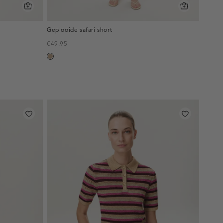
Geplooide safari short
€49.95
zand