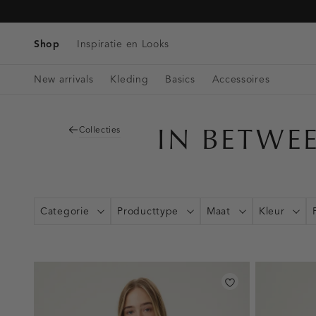
Tassen
Navigeer
Blazers & Gilets
Telefoonkoorden
Denim
direct naar
Riemen
Winkels & Openingstijden
Tops
de
Shop
Inspiratie en Looks
Bag charms
Singlets
hoofdinhoud
Open
Blouses
New arrivals
Kleding
Basics
Accessoires
de
zoekbalk
Navigeer
direct
IN BETWE
Collecties
naar de
footer
Categorie
Producttype
Maat
Kleur