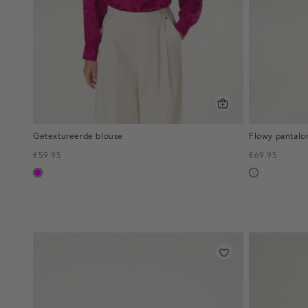
Getextureerde blouse
Flowy pantalo
€59.95
€69.95
fuchsia
wit,
off-
white