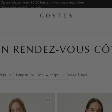
Armbanden
Op werkdagen vóór 20:00 besteld = vandaag verzonden
Gratis afhalen in 40 winkels
Ringen
Alle accessoires
Gratis retourneren binnen 14 dagen in de winkel
Broches
Betaal zoals jij wilt: o.a. Bancontact, Riverty, Apple pay & creditcard
EN RENDEZ-VOUS CÔ
Prijs
Lengte
Mouwlengte
Meer filters