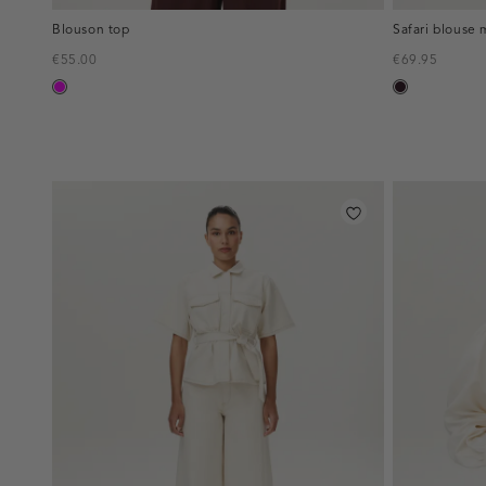
Blouson top
Safari blouse 
€55.00
€69.95
fuchsia
bordeaux,
donker