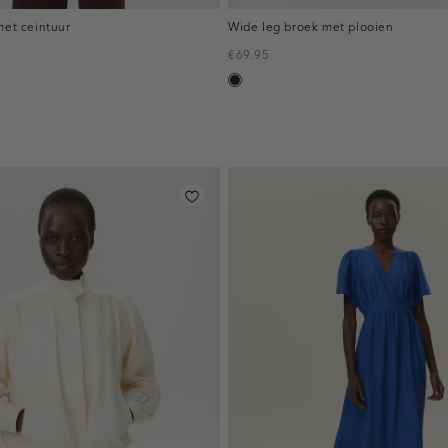
met ceintuur
Wide leg broek met plooien
€69.95
bordeaux,
donker