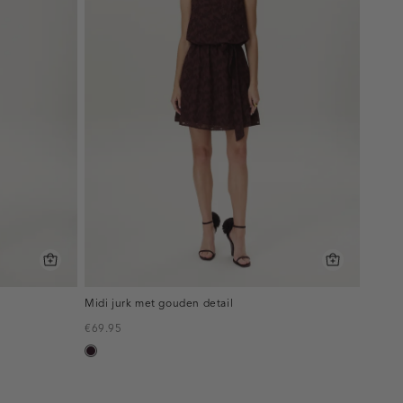
Midi jurk met gouden detail
€69.95
bordeaux,
donker