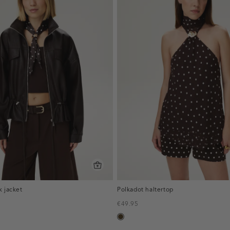
k jacket
Polkadot haltertop
€49.95
toffee