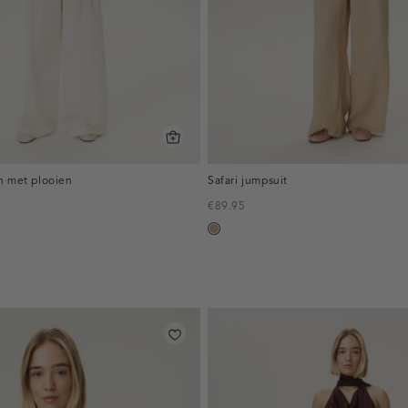
n met plooien
Safari jumpsuit
€89.95
zand