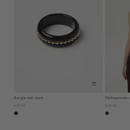
Bangle met studs
Gedrapeerde s
€17.95
€49.95
zwart
bordeaux,
donker