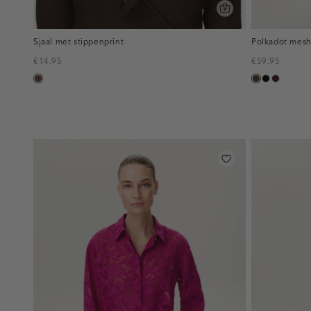
Sjaal met stippenprint
Polkadot mesh
€14.95
€59.95
donkerbruin
toffee
zwart
pruim,
donker