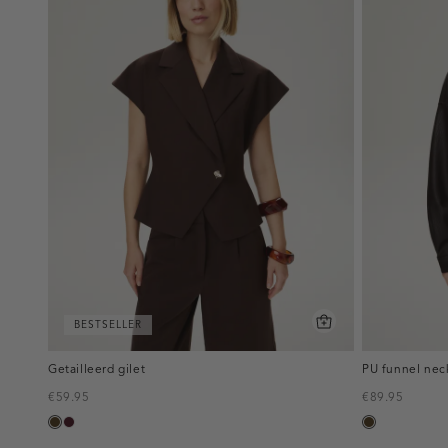
BESTSELLER
Getailleerd gilet
PU funnel nec
€59.95
€89.95
toffee
pruim,
toffee
donker