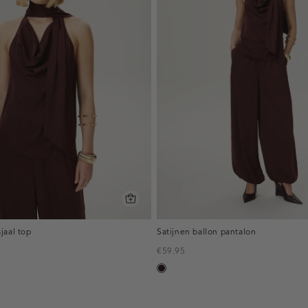
jaal top
Satijnen ballon pantalon
€59.95
bordeaux,
donker