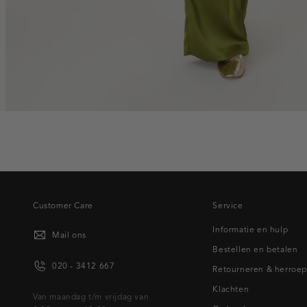
Customer Care
Service
Informatie en hulp
Mail ons
Bestellen en betalen
020 - 3412 667
Retourneren & herroe
Klachten
Van maandag t/m vrijdag van