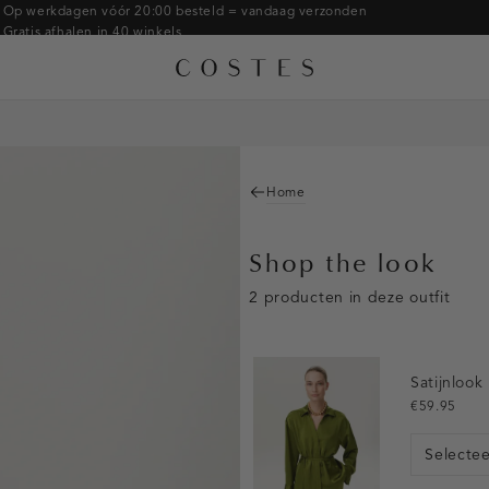
Op werkdagen vóór 20:00 besteld = vandaag verzonden
Gratis afhalen in 40 winkels
Gratis retourneren binnen 14 dagen in de winkel
Betaal zoals jij wilt: o.a. Bancontact, Riverty, Apple pay & creditcard
Home
Shop the look
2 producten in deze outfit
Satijnlook
€59.95
Selecte