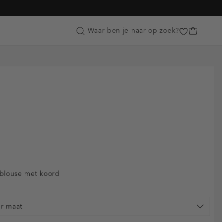
Customer Care
Waar ben je naar op zoek?
 blouse met koord
er maat