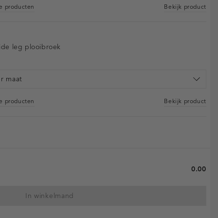
re producten
Bekijk product
ide leg plooibroek
er maat
re producten
Bekijk product
0.00
In winkelmand