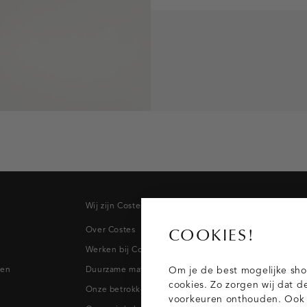
Wij zijn Costes
Topcateg
Over Costes
Jeans
COOKIES!
Werken bij Costes
Broeken
pen
Duurzame materialen
Blazers & 
Om je de best mogelijke sho
cookies. Zo zorgen wij dat d
Onze betrokkenheid
Blouses
voorkeuren onthouden. Ook p