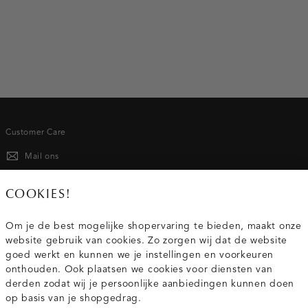
Customer Care
Mail ons
020 - 3412 667
COOKIES!
Van maandag t/m vrijdag van 8.30 uur tot 18.00 uur.
Om je de best mogelijke shopervaring te bieden, maakt onze
website gebruik van cookies. Zo zorgen wij dat de website
Service
goed werkt en kunnen we je instellingen en voorkeuren
onthouden. Ook plaatsen we cookies voor diensten van
derden zodat wij je persoonlijke aanbiedingen kunnen doen
Wij zijn Costes
op basis van je shopgedrag.