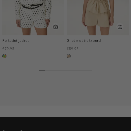
Polkadot jacket
Gilet met trekkoord
€79.95
€59.95
meerkleurig
zand