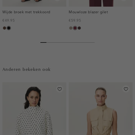
Wijde broek met trekkoord
Mouwloze blazer gilet
€49.95
€59.95
donkerbruin
zwart
taupe,
bordeaux,
choco,
dark
melee
donker
Anderen bekeken ook