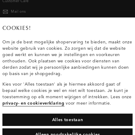
Customer Care
Mail ons
020 - 3412 667
COOKIES!
Van maandag t/m vrijdag van 8.30 uur tot 18.00 uur.
Om je de best mogelijke shopervaring te bieden, maakt onze
website gebruik van cookies. Zo zorgen wij dat de website
Service
goed werkt en kunnen we je instellingen en voorkeuren
onthouden. Ook plaatsen we cookies voor diensten van
derden zodat wij je persoonlijke aanbiedingen kunnen doen
Wij zijn Costes
op basis van je shopgedrag.
Kies voor 'Alles toestaan' als je hiermee akkoord gaat of
Topcategorieën voor jou
bepaal welke cookies je wel en niet wilt toestaan. Je kunt je
toestemming op elk moment wijzigen of intrekken. Lees onze
privacy- en cookieverklaring
voor meer informatie.
Alles toestaan
Privacy- en cookieverklaring
Algemene Voorwaarden
Alleen noodzakelijke cookies