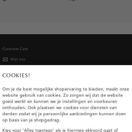
koffie,
lichtgroen
taupe,
kit
donker
dark
Customer Care
Mail ons
020 - 3412 667
COOKIES!
Van maandag t/m vrijdag van 8.30 uur tot 18.00 uur.
Om je de best mogelijke shopervaring te bieden, maakt onze
website gebruik van cookies. Zo zorgen wij dat de website
Service
goed werkt en kunnen we je instellingen en voorkeuren
onthouden. Ook plaatsen we cookies voor diensten van
derden zodat wij je persoonlijke aanbiedingen kunnen doen
Wij zijn Costes
op basis van je shopgedrag.
Kies voor 'Alles toestaan' als je hiermee akkoord gaat of
Topcategorieën voor jou