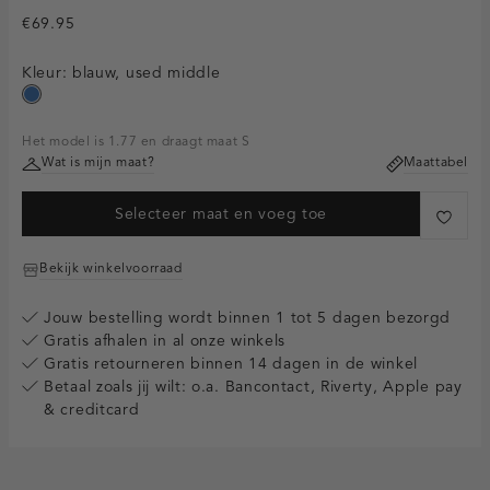
€69.95
Kleur:
blauw, used middle
blauw,
used
Het model is 1.77 en draagt maat S
middle
Wat is mijn maat?
Maattabel
Selecteer maat en voeg toe
Bekijk winkelvoorraad
Jouw bestelling wordt binnen 1 tot 5 dagen bezorgd
Gratis afhalen in al onze winkels
Gratis retourneren binnen 14 dagen in de winkel
Betaal zoals jij wilt: o.a. Bancontact, Riverty, Apple pay
& creditcard