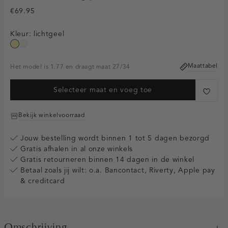
€69.95
Kleur:
lichtgeel
lichtgeel
wit,
off-
Maattabel
white
Het model is 1.77 en draagt maat 27/34
Selecteer maat en voeg toe
Bekijk winkelvoorraad
Jouw bestelling wordt binnen 1 tot 5 dagen bezorgd
Gratis afhalen in al onze winkels
Gratis retourneren binnen 14 dagen in de winkel
Betaal zoals jij wilt: o.a. Bancontact, Riverty, Apple pay
& creditcard
Omschrijving