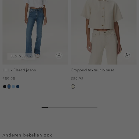
BESTSELLER
JILL - Flared jeans
Cropped textuur blouse
€59.95
€59.95
zwart,
blauw,
blauw,
blauw,
ecru
used
used
used
used
dark
middle
light
dark
Anderen bekeken ook