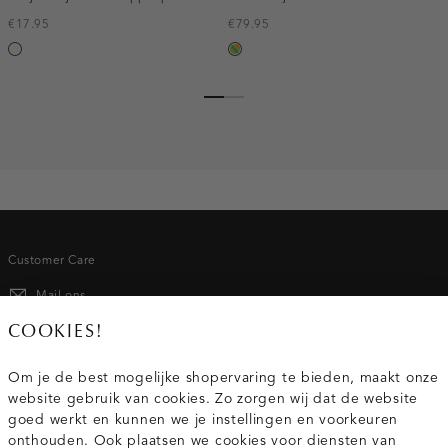
€17.95
€79.95
wit,
meerkleurig
off-
white
Customer Care
Mail ons
COOKIES!
020 - 3412 667
Om je de best mogelijke shopervaring te bieden, maakt onze
Van maandag t/m vrijdag van 8.30 uur tot 18.00 uur.
website gebruik van cookies. Zo zorgen wij dat de website
goed werkt en kunnen we je instellingen en voorkeuren
Service
onthouden. Ook plaatsen we cookies voor diensten van