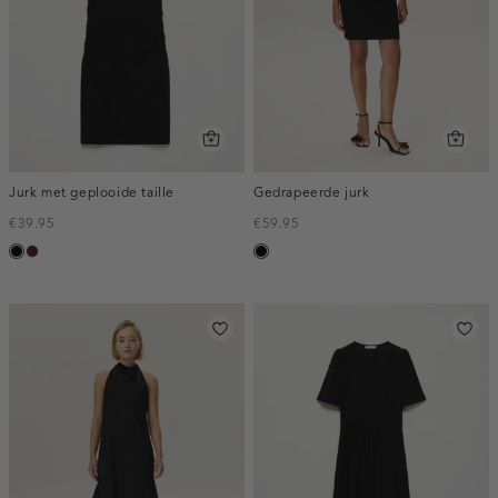
Jurk met geplooide taille
Gedrapeerde jurk
€39.95
€59.95
zwart
pruim,
zwart
donker