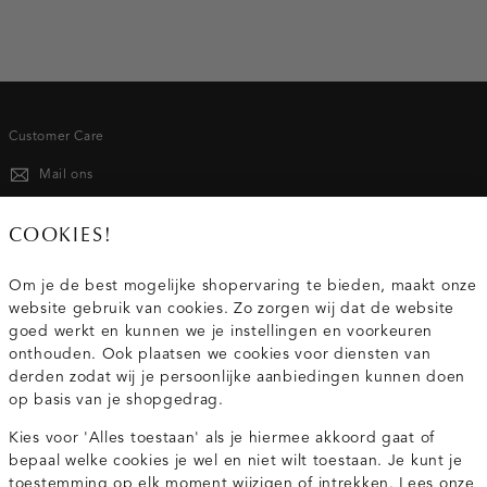
Customer Care
Mail ons
020 - 3412 667
COOKIES!
Van maandag t/m vrijdag van 8.30 uur tot 18.00 uur.
Om je de best mogelijke shopervaring te bieden, maakt onze
website gebruik van cookies. Zo zorgen wij dat de website
Service
goed werkt en kunnen we je instellingen en voorkeuren
onthouden. Ook plaatsen we cookies voor diensten van
derden zodat wij je persoonlijke aanbiedingen kunnen doen
Wij zijn Costes
op basis van je shopgedrag.
Kies voor 'Alles toestaan' als je hiermee akkoord gaat of
Topcategorieën voor jou
bepaal welke cookies je wel en niet wilt toestaan. Je kunt je
toestemming op elk moment wijzigen of intrekken. Lees onze