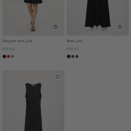
Satijnen mini jurk
Maxi jurk
€59.95
€59.95
zwart
rood
taupe,
zwart
donkerbruin
kobaltblauw
dark