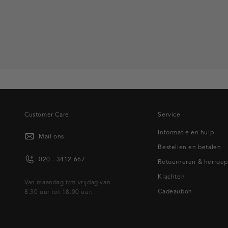
white
white
Customer Care
Service
Informatie en hulp
Mail ons
Bestellen en betalen
020 - 3412 667
Retourneren & herroe
Klachten
Van maandag t/m vrijdag van
Cadeaubon
8.30 uur tot 18.00 uur.