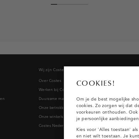
Wij zijn Costes
Topcateg
Over Costes
Jeans
COOKIES!
Werken bij Costes
Broeken
pen
Duurzame materialen
Blazers & 
Om je de best mogelijke sho
cookies. Zo zorgen wij dat d
Onze betrokkenheid
Blouses
voorkeuren onthouden. Ook p
Onze winkels
Tops
je persoonlijke aanbiedinge
Costes Nederland
Kies voor 'Alles toestaan' al
en niet wilt toestaan. Je ku