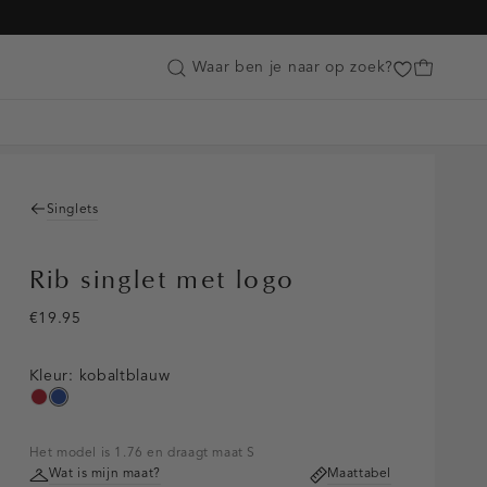
Customer Care
Waar ben je naar op zoek?
Singlets
Rib singlet met logo
€19.95
Kleur:
kobaltblauw
donkerrood
kobaltblauw
Het model is 1.76 en draagt maat S
Wat is mijn maat?
Maattabel