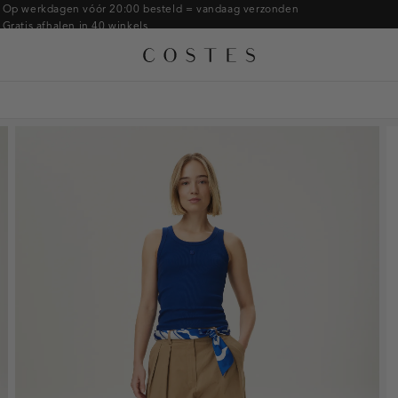
Armbanden
Op werkdagen vóór 20:00 besteld = vandaag verzonden
Gratis afhalen in 40 winkels
Ringen
Alle accessoires
Gratis retourneren binnen 14 dagen in de winkel
Broches
Betaal zoals jij wilt: o.a. Bancontact, Riverty, Apple pay & creditcard