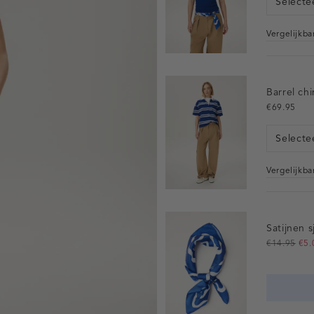
Selecte
Vergelijkb
Barrel ch
€69.95
Selecte
Vergelijkb
Satijnen 
€14.95
€5.