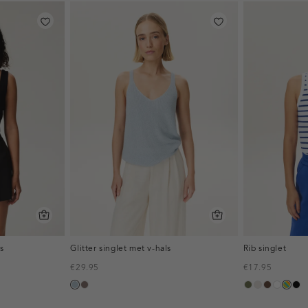
s
Glitter singlet met v-hals
Rib singlet
€29.95
€17.95
blauw,
taupe
groen,
kit
donkerbr
wit
meer
zwa
ijs
olijf