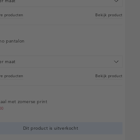
er maat
are producten
Bekijk product
ino pantalon
er maat
are producten
Bekijk product
sjaal met zomerse print
00
Dit product is uitverkocht