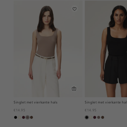
Singlet met vierkante hals
Singlet met vierkante hal
€14.95
€14.95
zwart
wit,
pruim,
taupe
donkerbruin
zwart
wit,
pruim,
taupe
donkerbruin
off-
donker
off-
donker