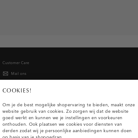
Customer Care
Mail ons
020 - 3412 667
COOKIES!
Van maandag t/m vrijdag van 8.30 uur tot 18.00 uur.
Om je de best mogelijke shopervaring te bieden, maakt onze
website gebruik van cookies. Zo zorgen wij dat de website
Service
goed werkt en kunnen we je instellingen en voorkeuren
onthouden. Ook plaatsen we cookies voor diensten van
derden zodat wij je persoonlijke aanbiedingen kunnen doen
Wij zijn Costes
op basis van je shopgedrag.