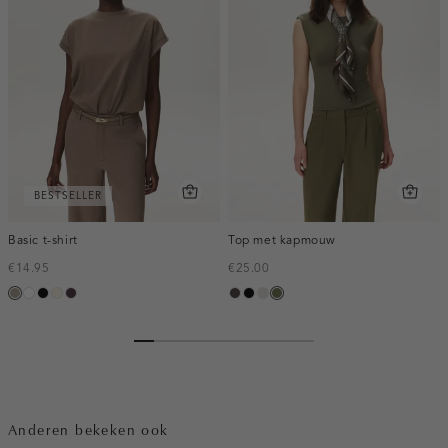
BESTSELLER
Basic t-shirt
Top met kapmouw
€14.95
€25.00
taupe,
wit
zwart
kit,
bordeaux,
choco
zwart
taupe,
groen,
dark
licht
midden
light
olijf
Anderen bekeken ook