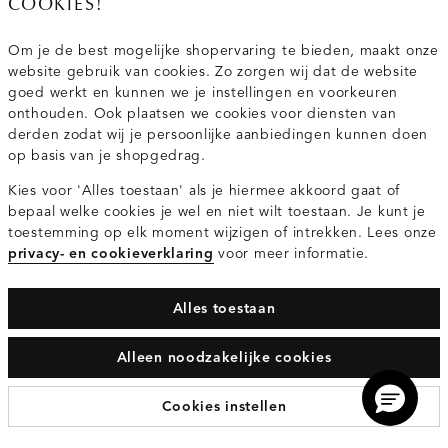
COOKIES!
Van maandag t/m vrijdag van 8.30 uur tot 18.00 uur.
Om je de best mogelijke shopervaring te bieden, maakt onze
website gebruik van cookies. Zo zorgen wij dat de website
Service
goed werkt en kunnen we je instellingen en voorkeuren
onthouden. Ook plaatsen we cookies voor diensten van
derden zodat wij je persoonlijke aanbiedingen kunnen doen
Wij zijn Costes
op basis van je shopgedrag.
Kies voor 'Alles toestaan' als je hiermee akkoord gaat of
Topcategorieën voor jou
bepaal welke cookies je wel en niet wilt toestaan. Je kunt je
toestemming op elk moment wijzigen of intrekken. Lees onze
privacy- en cookieverklaring
voor meer informatie.
Alles toestaan
Privacy- en cookieverklaring
Algemene Voorwaarden
Alleen noodzakelijke cookies
© 2026 Costes Fashion Alle Rechten Voorbehouden
Cookies instellen