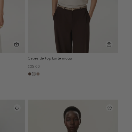
Gebreide top korte mouw
€35.00
donkerbruin
kit
taupe,
melee