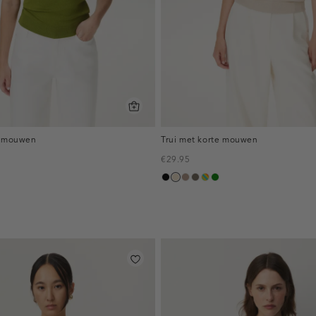
e mouwen
Trui met korte mouwen
€29.95
ne
rkleurig
roen
zwart
champagne
taupe,
bruin
meerkleurig
groen
eerd
melee
gemêleerd