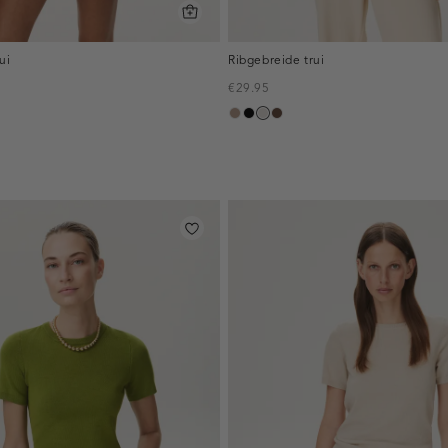
ui
Ribgebreide trui
€29.95
rbruin
taupe,
zwart
kit
donkerbruin
melee