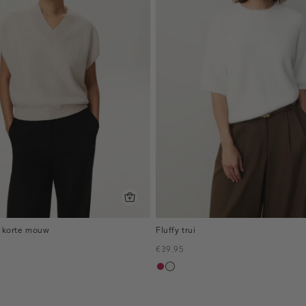
t korte mouw
Fluffy trui
€39.95
mauve
creme,
erd
licht