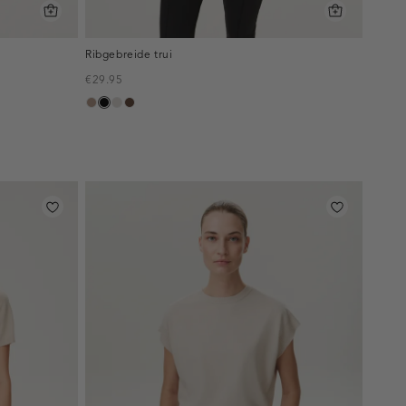
Ribgebreide trui
€29.95
taupe,
zwart
kit
donkerbruin
melee