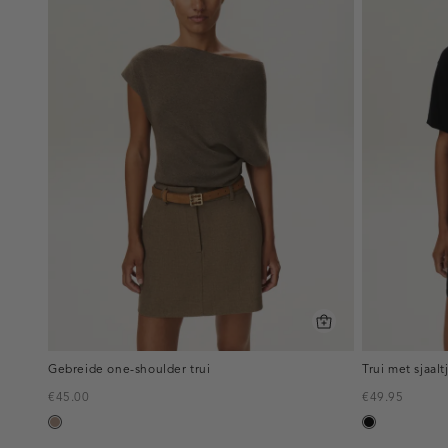
Gebreide one-shoulder trui
Trui met sjaalt
€45.00
€49.95
taupe,
zwart
melee