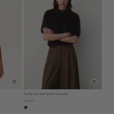
Fluffy trui met korte mouwen
€49.95
pruim,
donker