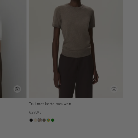
Trui met korte mouwen
€29.95
zwart
champagne
taupe,
bruin
meerkleurig
groen
melee
gemêleerd