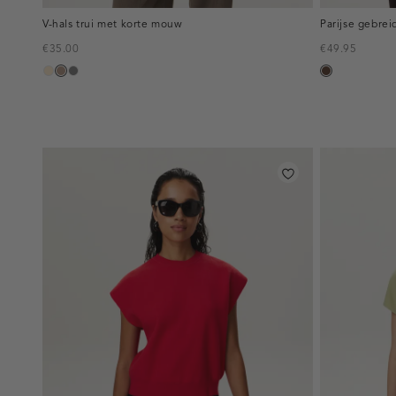
V-hals trui met korte mouw
Parijse gebrei
€35.00
€49.95
amandel
taupe,
grijs
donkerbrui
melee
gemêleerd