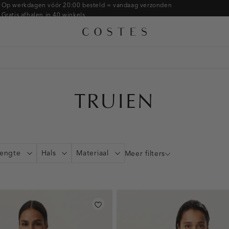
Armbanden
Op werkdagen vóór 20:00 besteld = vandaag verzonden
Gratis afhalen in 40 winkels
Ringen
Alle accessoires
Gratis retourneren binnen 14 dagen in de winkel
Broches
Betaal zoals jij wilt: o.a. Bancontact, Riverty, Apple pay & creditcard
TRUIEN
engte
Hals
Materiaal
Meer filters