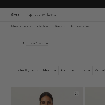
Tassen
Navigeer
Blazers & Gilets
Telefoonkoorden
Denim
direct naar
Riemen
Winkels & Openingstijden
Tops
de
Shop
Inspiratie en Looks
Bag charms
Singlets
hoofdinhoud
Open
Blouses
New arrivals
Kleding
Basics
Accessoires
de
zoekbalk
Navigeer
direct
Truien & Vesten
naar de
footer
Producttype
Maat
Kleur
Prijs
Mouwl