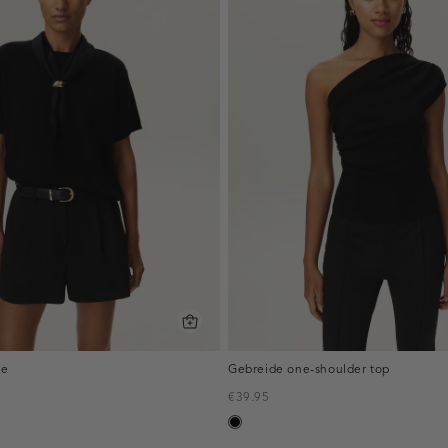
je
Gebreide one-shoulder top
€39.95
zwart