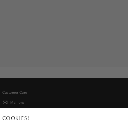
Customer Care
Mail ons
020 - 3412 667
COOKIES!