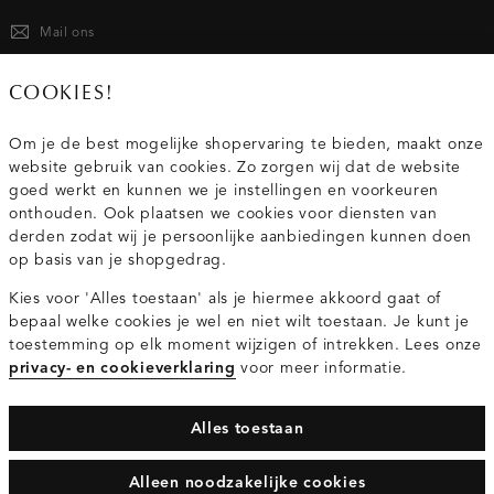
Mail ons
020 - 3412 667
COOKIES!
Van maandag t/m vrijdag van 8.30 uur tot 18.00 uur.
Om je de best mogelijke shopervaring te bieden, maakt onze
website gebruik van cookies. Zo zorgen wij dat de website
Service
goed werkt en kunnen we je instellingen en voorkeuren
onthouden. Ook plaatsen we cookies voor diensten van
derden zodat wij je persoonlijke aanbiedingen kunnen doen
Wij zijn Costes
op basis van je shopgedrag.
Kies voor 'Alles toestaan' als je hiermee akkoord gaat of
Topcategorieën voor jou
bepaal welke cookies je wel en niet wilt toestaan. Je kunt je
toestemming op elk moment wijzigen of intrekken. Lees onze
privacy- en cookieverklaring
voor meer informatie.
Alles toestaan
Privacy- en cookieverklaring
Algemene Voorwaarden
Alleen noodzakelijke cookies