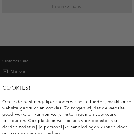
In winkelmand
Customer Care
Mail ons
020 - 3412 667
COOKIES!
Van maandag t/m vrijdag van 8.30 uur tot 18.00 uur.
Om je de best mogelijke shopervaring te bieden, maakt onze
website gebruik van cookies. Zo zorgen wij dat de website
Service
goed werkt en kunnen we je instellingen en voorkeuren
onthouden. Ook plaatsen we cookies voor diensten van
derden zodat wij je persoonlijke aanbiedingen kunnen doen
Wij zijn Costes
op basis van je shopgedrag.