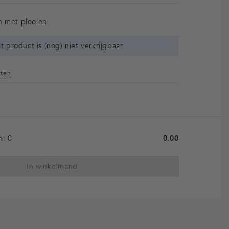
n met plooien
it product is (nog) niet verkrijgbaar
cten
en:
0
0.00
In winkelmand