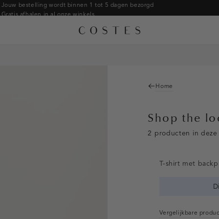
Jouw bestelling wordt binnen 1 tot 5 dagen bezorgd
Gratis afhalen in al onze winkels
Gratis retourneren binnen 14 dagen in de winkel
Betaal zoals jij wilt: o.a. iDEAL | Wero, Riverty, Apple pay & creditcard
Home
Shop the l
2 producten in deze 
T-shirt met backp
D
Vergelijkbare produ