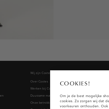
Wij zijn Costes
Topcateg
Over Costes
Jeans
COOKIES!
Werken bij Costes
Broeken
pen
Duurzame materialen
Blazers & 
Om je de best mogelijke sho
cookies. Zo zorgen wij dat d
Onze betrokkenheid
Blouses
voorkeuren onthouden. Ook p