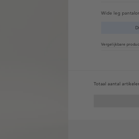
Wide leg pantalo
D
Vergelijkbare produ
Totaal aantal artikel