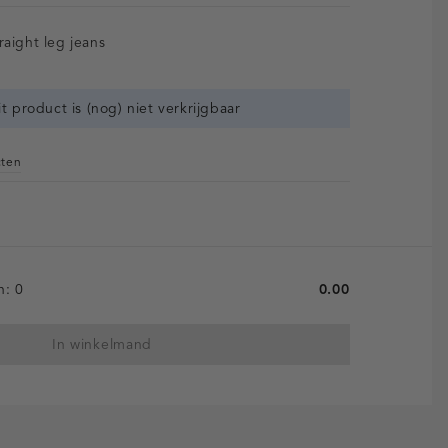
raight leg jeans
it product is (nog) niet verkrijgbaar
cten
en:
0
0.00
In winkelmand