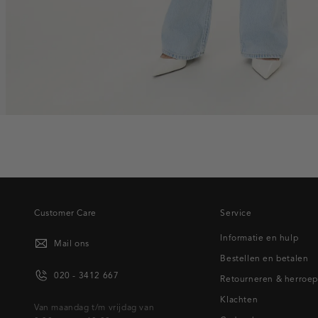
Customer Care
Service
Informatie en hulp
Mail ons
Bestellen en betalen
020 - 3412 667
Retourneren & herroe
Klachten
Van maandag t/m vrijdag van