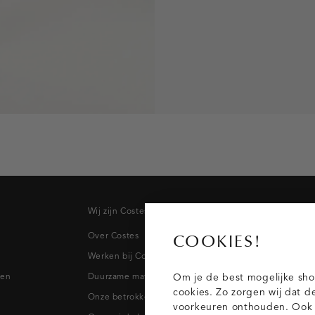
Wij zijn Costes
Topcateg
Over Costes
Jeans
COOKIES!
Werken bij Costes
Broeken
pen
Duurzame materialen
Blazers & 
Om je de best mogelijke sho
cookies. Zo zorgen wij dat d
Onze betrokkenheid
Blouses
voorkeuren onthouden. Ook p