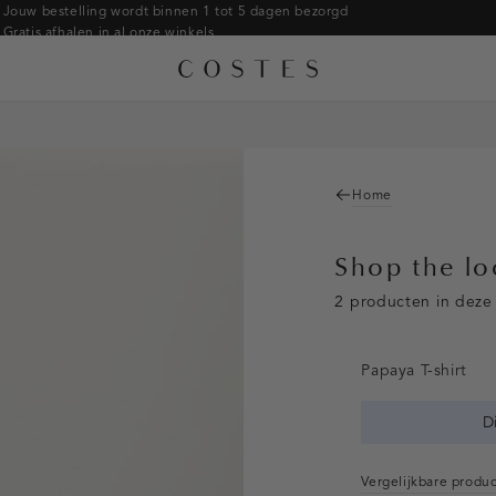
Jouw bestelling wordt binnen 1 tot 5 dagen bezorgd
Gratis afhalen in al onze winkels
Gratis retourneren binnen 14 dagen in de winkel
Betaal zoals jij wilt: o.a. iDEAL | Wero, Riverty, Apple pay & creditcard
Home
Shop the l
2 producten in deze 
Papaya T-shirt
D
Vergelijkbare produ