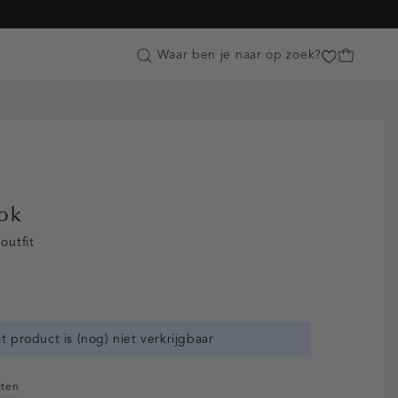
Customer Care
Waar ben je naar op zoek?
ook
outfit
it product is (nog) niet verkrijgbaar
cten