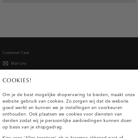
Customer Care
Mail ons
020 - 3412 667
COOKIES!
Van maandag t/m vrijdag van 8.30 uur tot 18.00 uur.
Om je de best mogelijke shopervaring te bieden, maakt onze
website gebruik van cookies. Zo zorgen wij dat de website
Service
goed werkt en kunnen we je instellingen en voorkeuren
onthouden. Ook plaatsen we cookies voor diensten van
derden zodat wij je persoonlijke aanbiedingen kunnen doen
Wij zijn Costes
op basis van je shopgedrag.
Kies voor 'Alles toestaan' als je hiermee akkoord gaat of