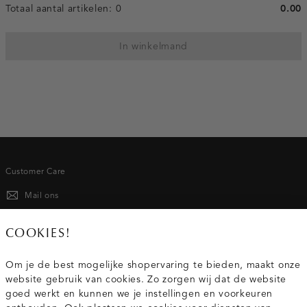
Totaal aantal artikelen:
0
0.00
In winkelmand
Customer Care
Mail ons
020 - 3412 667
COOKIES!
Van maandag t/m vrijdag van 8.30 uur tot 18.00 uur.
Om je de best mogelijke shopervaring te bieden, maakt onze
website gebruik van cookies. Zo zorgen wij dat de website
Service
goed werkt en kunnen we je instellingen en voorkeuren