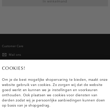
In winkelmand
Customer Care
Mail ons
020 - 3412 667
COOKIES!
Van maandag t/m vrijdag van 8.30 uur tot 18.00 uur.
Om je de best mogelijke shopervaring te bieden, maakt onze
website gebruik van cookies. Zo zorgen wij dat de website
Service
goed werkt en kunnen we je instellingen en voorkeuren
onthouden. Ook plaatsen we cookies voor diensten van
derden zodat wij je persoonlijke aanbiedingen kunnen doen
Wij zijn Costes
op basis van je shopgedrag.