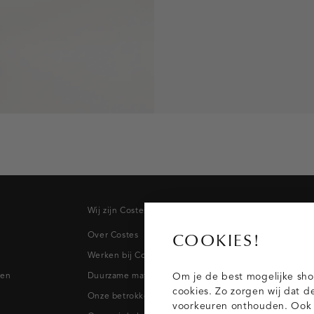
Wij zijn Costes
Topcateg
Over Costes
Jeans
COOKIES!
Werken bij Costes
Broeken
pen
Duurzame materialen
Blazers & 
Om je de best mogelijke sho
cookies. Zo zorgen wij dat d
Onze betrokkenheid
Blouses
voorkeuren onthouden. Ook p