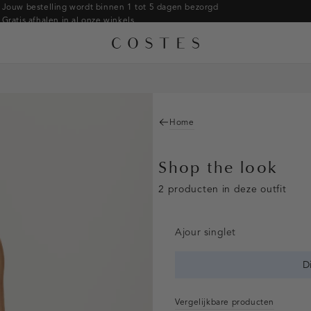
Jouw bestelling wordt binnen 1 tot 5 dagen bezorgd
Gratis afhalen in al onze winkels
Gratis retourneren binnen 14 dagen in de winkel
Betaal zoals jij wilt: o.a. iDEAL | Wero, Riverty, Apple pay & creditcard
Home
Shop the look
2 producten in deze outfit
Ajour singlet
D
Vergelijkbare producten