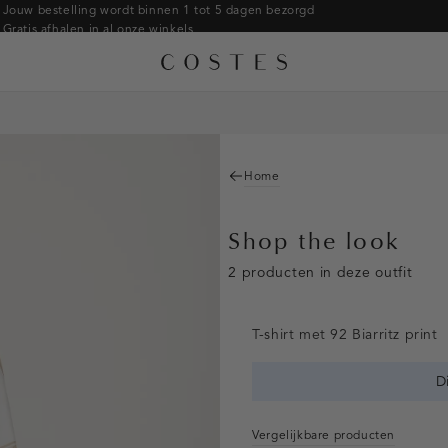
Jouw bestelling wordt binnen 1 tot 5 dagen bezorgd
Gratis afhalen in al onze winkels
Gratis retourneren binnen 14 dagen in de winkel
Betaal zoals jij wilt: o.a. iDEAL | Wero, Riverty, Apple pay & creditcard
Home
Shop the look
2 producten in deze outfit
T-shirt met 92 Biarritz print
D
Vergelijkbare producten