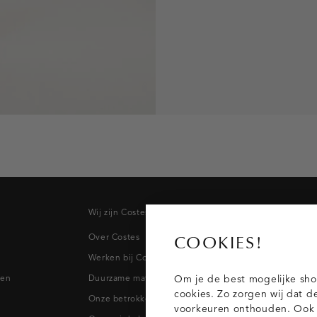
Wij zijn Costes
Topcateg
Over Costes
Jeans
COOKIES!
Werken bij Costes
Broeken
pen
Duurzame materialen
Blazers & 
Om je de best mogelijke sho
cookies. Zo zorgen wij dat d
Onze betrokkenheid
Blouses
voorkeuren onthouden. Ook p