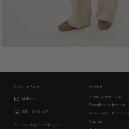
Customer Care
Service
Informatie en hulp
Mail ons
Bestellen en betalen
020 - 3412 667
Retourneren & herroe
Klachten
Van maandag t/m vrijdag van