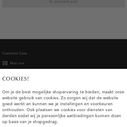
In winkelmand
Customer Care
Mail ons
020 - 3412 667
COOKIES!
Van maandag t/m vrijdag van 8.30 uur tot 18.00 uur.
Om je de best mogelijke shopervaring te bieden, maakt onze
website gebruik van cookies. Zo zorgen wij dat de website
Service
goed werkt en kunnen we je instellingen en voorkeuren
onthouden. Ook plaatsen we cookies voor diensten van
derden zodat wij je persoonlijke aanbiedingen kunnen doen
Wij zijn Costes
op basis van je shopgedrag.