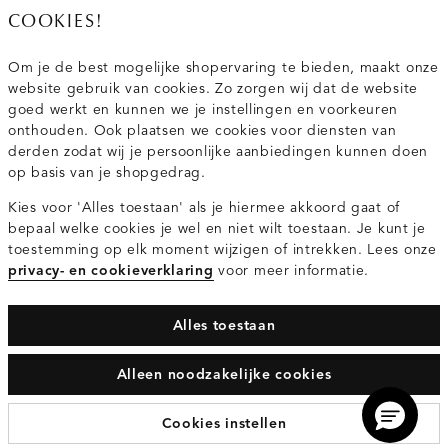
020 - 3412 667
COOKIES!
Van maandag t/m vrijdag van 8.30 uur tot 18.00 uur.
Om je de best mogelijke shopervaring te bieden, maakt onze
website gebruik van cookies. Zo zorgen wij dat de website
Service
goed werkt en kunnen we je instellingen en voorkeuren
onthouden. Ook plaatsen we cookies voor diensten van
derden zodat wij je persoonlijke aanbiedingen kunnen doen
Wij zijn Costes
op basis van je shopgedrag.
Kies voor 'Alles toestaan' als je hiermee akkoord gaat of
Topcategorieën voor jou
bepaal welke cookies je wel en niet wilt toestaan. Je kunt je
toestemming op elk moment wijzigen of intrekken. Lees onze
privacy- en cookieverklaring
voor meer informatie.
Alles toestaan
Privacy- en cookieverklaring
Algemene Voorwaarden
Alleen noodzakelijke cookies
© 2026 Costes Fashion Alle Rechten Voorbehouden
Cookies instellen