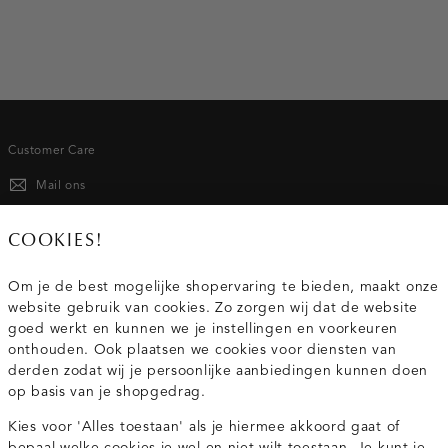
Customer Care
Mail ons
020 - 3412 667
COOKIES!
Van maandag t/m vrijdag van 8.30 uur tot 18.00 uur.
Om je de best mogelijke shopervaring te bieden, maakt onze
website gebruik van cookies. Zo zorgen wij dat de website
Service
goed werkt en kunnen we je instellingen en voorkeuren
onthouden. Ook plaatsen we cookies voor diensten van
derden zodat wij je persoonlijke aanbiedingen kunnen doen
Wij zijn Costes
op basis van je shopgedrag.
Kies voor 'Alles toestaan' als je hiermee akkoord gaat of
Topcategorieën voor jou
bepaal welke cookies je wel en niet wilt toestaan. Je kunt je